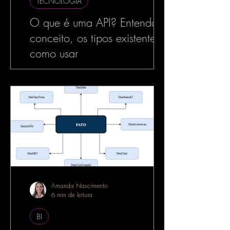
TECNOLOGIA
O que é uma API? Entenda o
conceito, os tipos existentes e
como usar
No mundo da tecnologia, especialmente
no desenvolvimento de software, o termo
API é muito utilizado — e com razão. As
APIs estão por...
Amanda Nascimento
6 min de leitura
BI