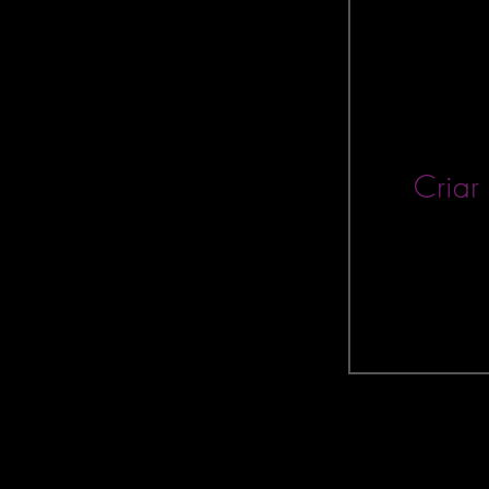
INDICADORES e
Geral
Qlik 
Data Science
Criar