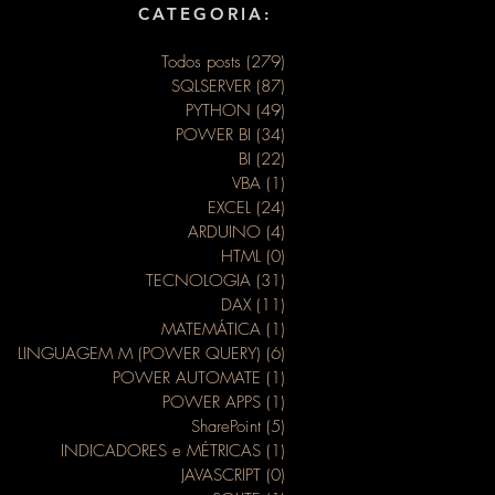
CATEGORIA:
Todos posts
(279)
279 posts
SQLSERVER
(87)
87 posts
PYTHON
(49)
49 posts
POWER BI
(34)
34 posts
BI
(22)
22 posts
VBA
(1)
1 post
EXCEL
(24)
24 posts
ARDUINO
(4)
4 posts
HTML
(0)
0 post
TECNOLOGIA
(31)
31 posts
DAX
(11)
11 posts
MATEMÁTICA
(1)
1 post
LINGUAGEM M (POWER QUERY)
(6)
6 posts
POWER AUTOMATE
(1)
1 post
POWER APPS
(1)
1 post
SharePoint
(5)
5 posts
INDICADORES e MÉTRICAS
(1)
1 post
JAVASCRIPT
(0)
0 post