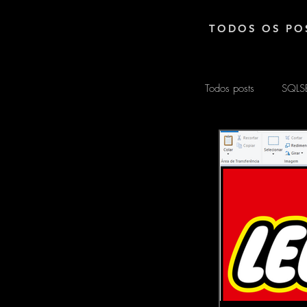
TODOS OS PO
Todos posts
SQLS
EXCEL
ARD
MATEMÁTICA
POWER AUTOM