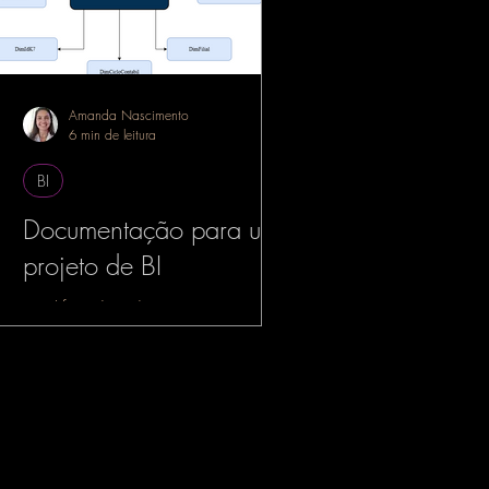
Amanda Nascimento
6 min de leitura
BI
Documentação para um
projeto de BI
simplificando a documentação para
projetos de BI