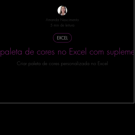
 MÉTRICAS
JAVASCRIPT
SQLITE
MySQL
Amanda Nascimento
Sense
AWS
MicroPython e Raspberry
5 min de leitura
EXCEL
DATASCIENCE
FABRIC
 paleta de cores no Excel com supleme
Criar paleta de cores personalizada no Excel