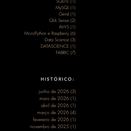
SQLITE
(1)
1 post
MySQL
(1)
1 post
Geral
(1)
1 post
Qlik Sense
(2)
2 posts
AWS
(1)
1 post
MicroPython e Raspberry
(6)
6 posts
Data Science
(3)
3 posts
DATASCIENCE
(1)
1 post
nto
FABRIC
(7)
7 posts
HISTÓRICO:
junho de 2026
(3)
3 posts
maio de 2026
(1)
1 post
abril de 2026
(1)
1 post
março de 2026
(4)
4 posts
fevereiro de 2026
(1)
1 post
novembro de 2025
(1)
1 post