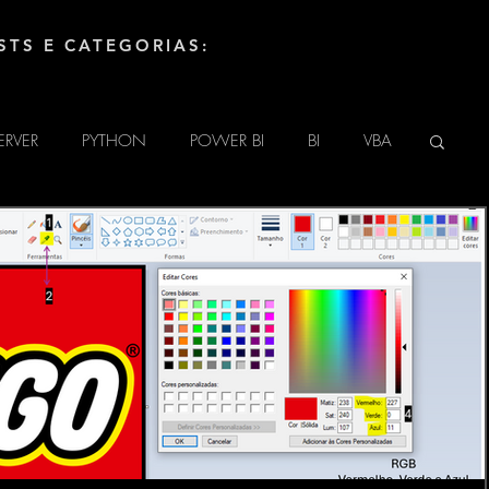
STS E CATEGORIAS:
ERVER
PYTHON
POWER BI
BI
VBA
UINO
HTML
TECNOLOGIA
DAX
LINGUAGEM M (POWER QUERY)
ATE
POWER APPS
SharePoint