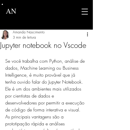
AN
Amanda Nascimento
3 min de leitura
Jupyter notebook no Vscode
Se você trabalha com Python, análise de 
dados, Machine Learning ou Business 
Intelligence, é muito provável que já 
tenha ouvido falar do Jupyter Notebook. 
Ele é um dos ambientes mais utilizados 
por cientistas de dados e 
desenvolvedores por permitir a execução 
de código de forma interativa e visual. 
As principais vantagens são a 
prototipação rápida e análises 