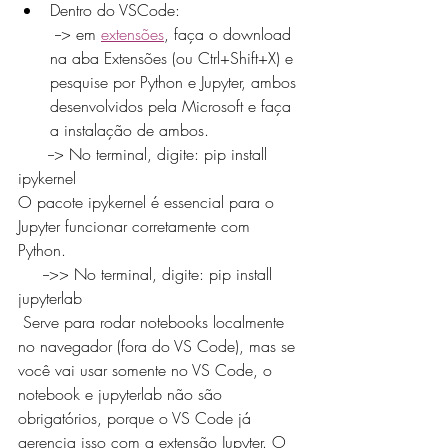
Dentro do VSCode:
 --> em 
extensões
, faça o download 
na aba Extensões (ou Ctrl+Shift+X) e 
pesquise por Python e Jupyter, ambos 
desenvolvidos pela Microsoft e faça 
a instalação de ambos. 
      --> No terminal, digite: pip install 
ipykernel
O pacote ipykernel é essencial para o 
Jupyter funcionar corretamente com 
Python.
     -->> No terminal, digite: pip install 
jupyterlab
 Serve para rodar notebooks localmente 
no navegador (fora do VS Code), mas se 
você vai usar somente no VS Code, o 
notebook e jupyterlab não são 
obrigatórios, porque o VS Code já 
gerencia isso com a extensão Jupyter. O 