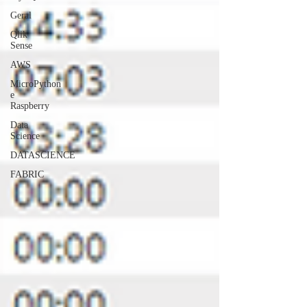
Geral
Qlik
Sense
AWS
MicroPython
e
Raspberry
Data
Science
DATASCIENCE
FABRIC