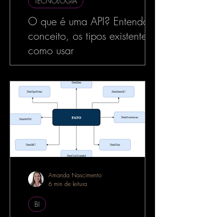
TECNOLOGIA
O que é uma API? Entenda o
conceito, os tipos existentes e
como usar
No mundo da tecnologia, especialmente
no desenvolvimento de software, o termo
API é muito utilizado — e com razão. As
APIs estão por...
Amanda Nascimento
6 min de leitura
BI