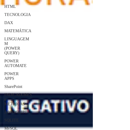
HTML
TECNOLOGIA
DAX
MATEMÁTICA
LINGUAGEM
M
(POWER
QUERY)
POWER
AUTOMATE
POWER
APPS
SharePoint
INDICADORES
e
MÉTRICAS
JAVASCRIPT
SQLITE
MySQL