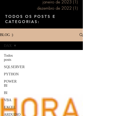
janeiro de 2023
(1)
1 post
dezembro de 2022
(1)
1 post
TODOS OS POSTS E
CATEGORIAS:
BLOG :)
DAX
Todos
posts
SQLSERVER
PYTHON
POWER
BI
BI
VBA
EXCEL
ARDUINO