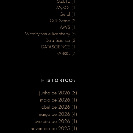
SQLITE
(1)
1 post
MySQL
(1)
1 post
Geral
(1)
1 post
Qlik Sense
(2)
2 posts
AWS
(1)
1 post
MicroPython e Raspberry
(6)
6 posts
Data Science
(3)
3 posts
DATASCIENCE
(1)
1 post
FABRIC
(7)
7 posts
HISTÓRICO:
junho de 2026
(3)
3 posts
maio de 2026
(1)
1 post
abril de 2026
(1)
1 post
março de 2026
(4)
4 posts
fevereiro de 2026
(1)
1 post
novembro de 2025
(1)
1 post