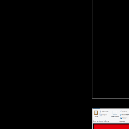
INDICADORES e
Geral
Qlik 
Data Science