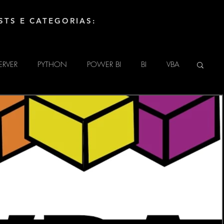
STS E CATEGORIAS:
ERVER
PYTHON
POWER BI
BI
VBA
UINO
HTML
TECNOLOGIA
DAX
LINGUAGEM M (POWER QUERY)
ATE
POWER APPS
SharePoint