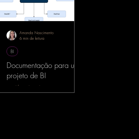
Amanda Nascimento
6 min de leitura
BI
Documentação para um
projeto de BI
simplificando a documentação para
projetos de BI