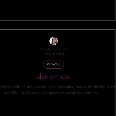
Amanda Nascimento
1 min de leitura
PYTHON
xlsx em csv
eciso subir um arquivo em excel para meu banco de dados, o c
mais fácil é converter o arquivo em excel xlsx para csv....