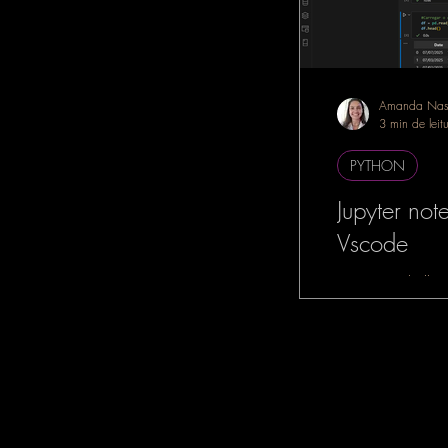
Amanda Nas
3 min de leit
PYTHON
Jupyter no
Vscode
Se você trabalha
dados, Machine L
Intelligence, é m
tenha ouvido falar