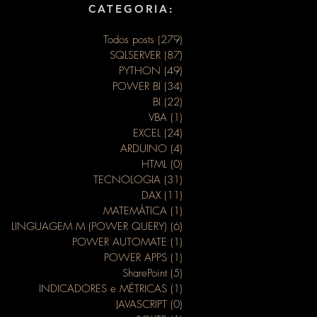
CATEGORIA:
Todos posts
(279)
279 posts
SQLSERVER
(87)
87 posts
PYTHON
(49)
49 posts
POWER BI
(34)
34 posts
BI
(22)
22 posts
VBA
(1)
1 post
EXCEL
(24)
24 posts
ARDUINO
(4)
4 posts
HTML
(0)
0 post
TECNOLOGIA
(31)
31 posts
DAX
(11)
11 posts
MATEMÁTICA
(1)
1 post
LINGUAGEM M (POWER QUERY)
(6)
6 posts
POWER AUTOMATE
(1)
1 post
POWER APPS
(1)
1 post
SharePoint
(5)
5 posts
INDICADORES e MÉTRICAS
(1)
1 post
JAVASCRIPT
(0)
0 post