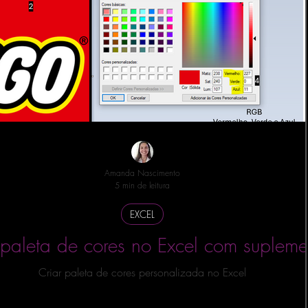
Amanda Nascimento
5 min de leitura
EXCEL
 paleta de cores no Excel com supleme
Criar paleta de cores personalizada no Excel