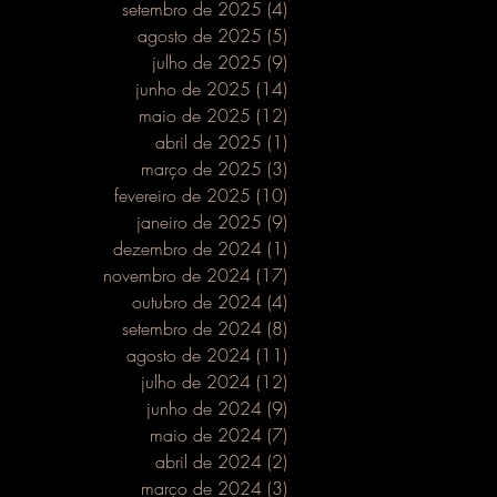
setembro de 2025
(4)
4 posts
agosto de 2025
(5)
5 posts
julho de 2025
(9)
9 posts
junho de 2025
(14)
14 posts
maio de 2025
(12)
12 posts
abril de 2025
(1)
1 post
março de 2025
(3)
3 posts
fevereiro de 2025
(10)
10 posts
janeiro de 2025
(9)
9 posts
dezembro de 2024
(1)
1 post
novembro de 2024
(17)
17 posts
outubro de 2024
(4)
4 posts
setembro de 2024
(8)
8 posts
agosto de 2024
(11)
11 posts
julho de 2024
(12)
12 posts
nto
junho de 2024
(9)
9 posts
maio de 2024
(7)
7 posts
abril de 2024
(2)
2 posts
março de 2024
(3)
3 posts