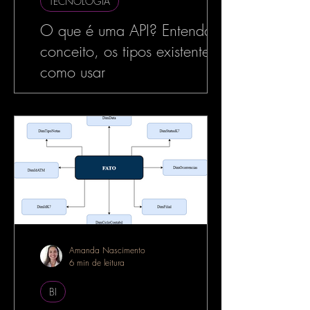
TECNOLOGIA
O que é uma API? Entenda o
conceito, os tipos existentes e
como usar
No mundo da tecnologia, especialmente
no desenvolvimento de software, o termo
API é muito utilizado — e com razão. As
APIs estão por...
Amanda Nascimento
6 min de leitura
BI