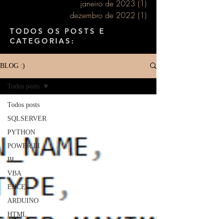
janeiro de 2023
(1)
1 post
dezembro de 2022
(1)
1 post
TODOS OS POSTS E
CATEGORIAS:
BLOG :)
Todos posts
Todos posts
SQLSERVER
PYTHON
POWER BI
BI
VBA
EXCEL
ARDUINO
HTML