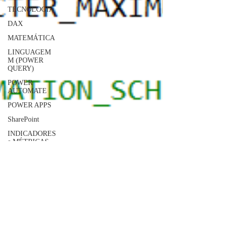
TECNOLOGIA
DAX
MATEMÁTICA
LINGUAGEM
M (POWER
QUERY)
POWER
AUTOMATE
POWER APPS
SharePoint
INDICADORES
e MÉTRICAS
JAVASCRIPT
SQLITE
MySQL
Geral
Qlik Sense
AWS