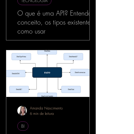
TECNOLOGIA
O que é uma API? Entenda o
conceito, os tipos existentes e
como usar
No mundo da tecnologia, especialmente
no desenvolvimento de software, o termo
API é muito utilizado — e com razão. As
APIs estão por...
Amanda Nascimento
6 min de leitura
BI