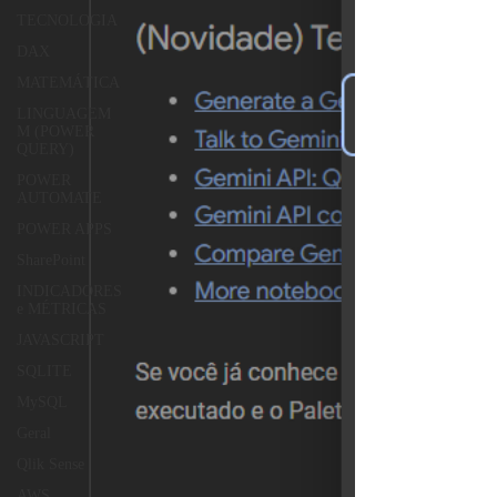
TECNOLOGIA
DAX
MATEMÁTICA
LINGUAGEM
M (POWER
QUERY)
POWER
AUTOMATE
POWER APPS
SharePoint
INDICADORES
e MÉTRICAS
JAVASCRIPT
SQLITE
MySQL
Geral
Qlik Sense
AWS