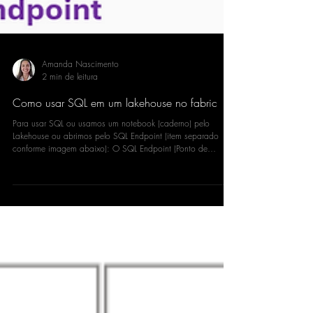
Amanda Nascimento
2 min de leitura
Como usar SQL em um lakehouse no fabric
Para usar SQL ou usamos um notebook (caderno) pelo
Lakehouse ou abrimos pelo SQL Endpoint (item separado
conforme imagem abaixo): O SQL Endpoint (Ponto de
extremidade SQL) é a camada que permite consultar os
dados do Lakehouse usando SQL, funcionando como um
“banco de dados virtual” sobre o Lakehouse. Quando um
Lakehouse possui SQL habilitado, o Fabric cria
automaticamente o lakehouse e o SQL Endpoint (com ícone
de banco). SQL Endpoint NÃO lê arquivos em Files