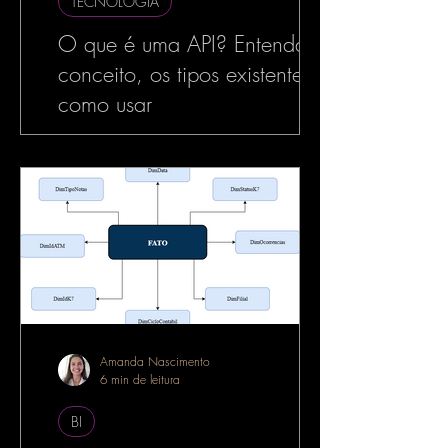
TECNOLOGIA
O que é uma API? Entenda o
conceito, os tipos existentes e
como usar
No mundo da tecnologia, especialmente
no desenvolvimento de software, o termo
API é muito utilizado — e com razão. As
APIs estão por...
Amanda Nascimento
6 min de leitura
BI