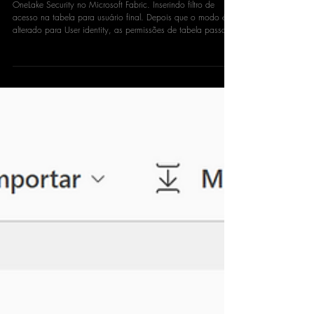
Amanda Nascimento
4 min de leitura
OneLake Security no Microsoft Fabric
OneLake Security no Microsoft Fabric. Inserindo filtro de
acesso na tabela para usuário final. Depois que o modo é
alterado para User identity, as permissões de tabela passam
a ser controladas pelo OneLake Security.