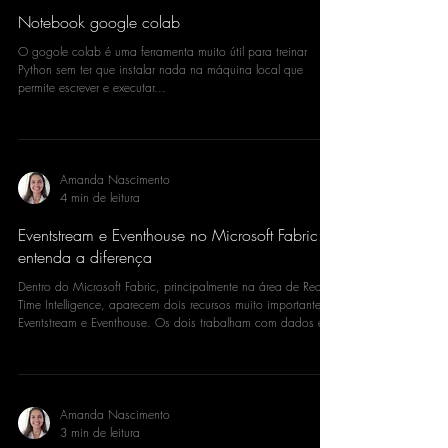
Amanda Nascimento
2 min de leitura
Notebook google colab
O gogole colab é uma ferramenta muito útil para treinar
Python sem ter que instalar nada na máquina local que
permite escrever e executar...
Amanda Nascimento
4 min de leitura
Eventstream e Eventhouse no Microsoft Fabric:
entenda a diferença
Dentro do Microsoft Fabric, principalmente na área de Real-
Time Intelligence, aparecem dois recursos muito importantes:
Eventstream e Eventhouse. Os dois trabalham com dados em
tempo real, eventos, logs e telemetria, mas eles não fazem a
mesma coisa. De forma simples: Eventstream é responsável
por capturar, transformar e enviar eventos.Eventhouse é
responsável por armazenar, organizar e analisar esses