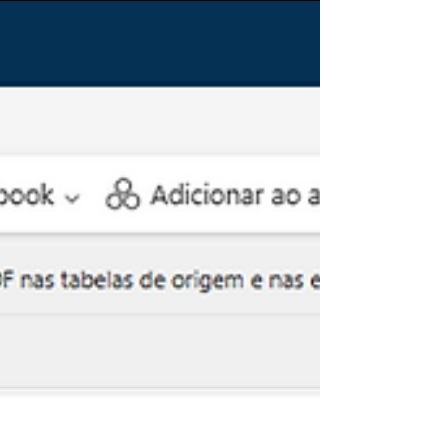
volume cresce, reler milhões de linhas várias vezes ao dia
pode gerar: lentidão nos processos; consumo excessivo de
CPU e memória; aumento do tráfego de rede; sobrecarga no
banco de origem; maior