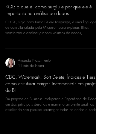
eventos usando KQL. A própria documentação da Microsoft
Amanda Nascimento
define o Eventstrea
3 min de leitura
KQL: o que é, como surgiu e por que ele é
importante na análise de dados
O KQL, sigla para Kusto Query Language, é uma linguagem
de consulta criada pela Microsoft para explorar, filtrar,
transformar e analisar grandes volumes de dados,
principalmente dados de logs, eventos, telemetria,
monitoramento e séries temporais. Ele é muito usado em
ferramentas como Azure Data Explorer, Azure Monitor,
Microsoft Sentinel e também no Microsoft Fabric,
especialmente em recursos de Real-Time Intelligence, como
Amanda Nascimento
Eventhouse e KQL Database. Segundo a documentação d
11 min de leitura
CDC, Watermark, Soft Delete, Índices e Tiers:
como estruturar cargas incrementais em projetos
de BI
Em projetos de Business Intelligence e Engenharia de Dados,
um dos principais desafios é manter o ambiente analítico
atualizado sem precisar recarregar todos os dados a cada
execução. Quando uma tabela possui poucos registros, uma
carga completa pode até funcionar. Porém, conforme o