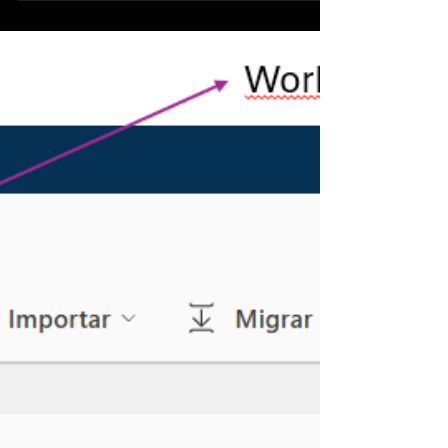
Visual Power BI seguindo a ordem crescente de
mês
Sabe quando você cria uma dimensão de calendário e na
hora de fazer os visuais eles ficam fora de ordem,
respeitando a ordem decrescente da primeira letra inicial de
cada mês? Veja a imagem abaixo: Abra a dimensão
calendário no modo de exibição de tabela Clique na coluna
Nome_Mes (coluna que quero classificar) Vá em Ferramentas
de coluna Clique em Classificar por coluna Selecione Mes
(coluna numérica) Resultado: os meses ficaram na ordem
correta e não mais em ordem alfabétic