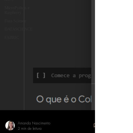
MicroPython e
Raspberry
Data Science
DATASCIENCE
FABRIC