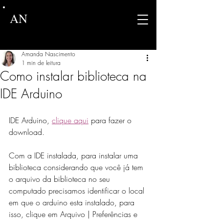
AN
Amanda Nascimento
1 min de leitura
Como instalar biblioteca na
IDE Arduino
IDE Arduino, 
clique aqui
 para fazer o 
download. 
Com a IDE instalada, para instalar uma 
biblioteca considerando que você já tem 
o arquivo da biblioteca no seu 
computado precisamos identificar o local 
em que o arduino esta instalado, para 
isso, clique em Arquivo | Preferências e 