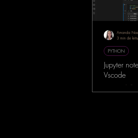
Amanda Nas
3 min de leit
PYTHON
Jupyter no
Vscode
Se você trabalha
dados, Machine L
Intelligence, é m
tenha ouvido falar