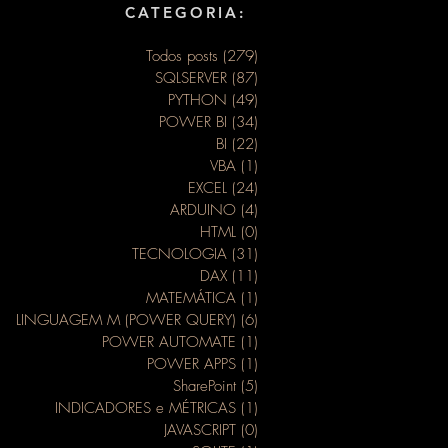
CATEGORIA:
Todos posts
(279)
279 posts
SQLSERVER
(87)
87 posts
PYTHON
(49)
49 posts
POWER BI
(34)
34 posts
BI
(22)
22 posts
VBA
(1)
1 post
EXCEL
(24)
24 posts
ARDUINO
(4)
4 posts
HTML
(0)
0 post
TECNOLOGIA
(31)
31 posts
DAX
(11)
11 posts
MATEMÁTICA
(1)
1 post
LINGUAGEM M (POWER QUERY)
(6)
6 posts
POWER AUTOMATE
(1)
1 post
POWER APPS
(1)
1 post
SharePoint
(5)
5 posts
INDICADORES e MÉTRICAS
(1)
1 post
JAVASCRIPT
(0)
0 post