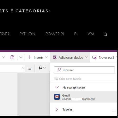
STS E CATEGORIAS:
ERVER
PYTHON
POWER BI
BI
VBA
UINO
HTML
TECNOLOGIA
DAX
LINGUAGEM M (POWER QUERY)
ATE
POWER APPS
SharePoint