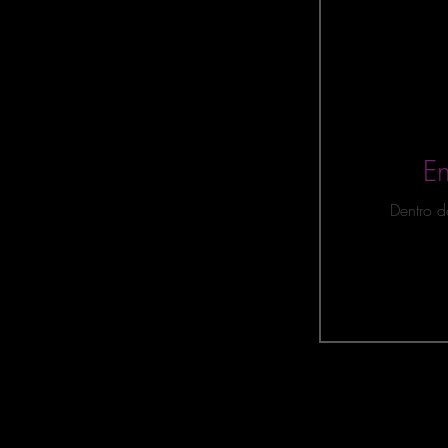
INDICADORES e
Geral
Qlik 
Data Science
E
Dentro d