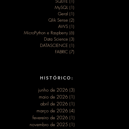
SQLITE
(1)
1 post
MySQL
(1)
1 post
Geral
(1)
1 post
Qlik Sense
(2)
2 posts
AWS
(1)
1 post
MicroPython e Raspberry
(6)
6 posts
Data Science
(3)
3 posts
DATASCIENCE
(1)
1 post
FABRIC
(7)
7 posts
ar o
HISTÓRICO:
junho de 2026
(3)
3 posts
maio de 2026
(1)
1 post
abril de 2026
(1)
1 post
março de 2026
(4)
4 posts
fevereiro de 2026
(1)
1 post
novembro de 2025
(1)
1 post