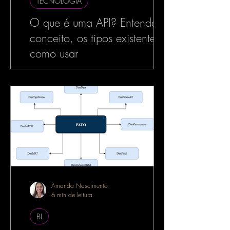
TECNOLOGIA
O que é uma API? Entenda o
conceito, os tipos existentes e
como usar
No mundo da tecnologia, especialmente
no desenvolvimento de software, o termo
API é muito utilizado — e com razão. As
APIs estão por...
Amanda Nascimento
6 min de leitura
BI