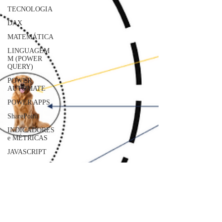
TECNOLOGIA
DAX
MATEMÁTICA
LINGUAGEM
M (POWER
QUERY)
POWER
AUTOMATE
POWER APPS
SharePoint
INDICADORES
e MÉTRICAS
JAVASCRIPT
SQLITE
MySQL
Geral
Qlik Sense
AWS