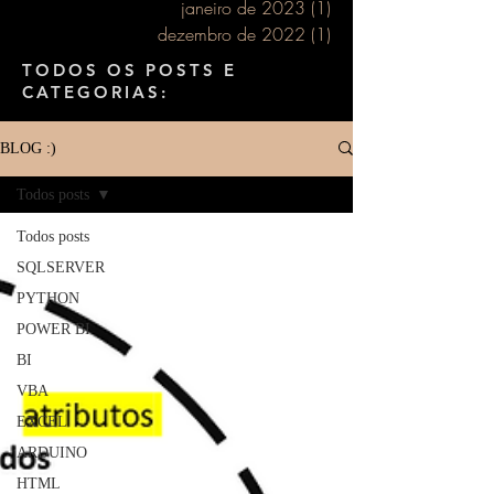
janeiro de 2023
(1)
1 post
dezembro de 2022
(1)
1 post
TODOS OS POSTS E
CATEGORIAS:
BLOG :)
Todos posts
Todos posts
SQLSERVER
PYTHON
POWER BI
BI
VBA
EXCEL
ARDUINO
HTML