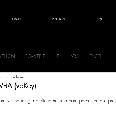
EXCEL
PYTHON
SQL
YTHON
POWER BI
BI
VBA
EXCEL
CNOLOGIA
DAX
MATEMÁTICA
o
1 min de leitura
 VBA (vbKey)
ERY)
POWER AUTOMATE
POWER APPS
a ver na íntegra e clique na seta para passar para a pr