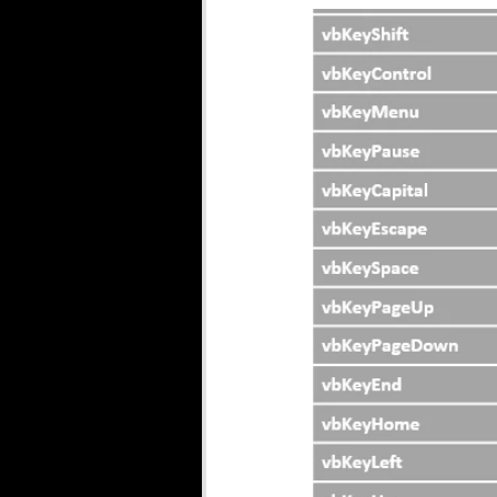
SharePoint
INDICADORE
Geral
Qlik Sense
A
DATASCIENCE
FABRIC