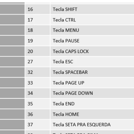
S e MÉTRICAS
JAVASCRIPT
SQLITE
MySQL
WS
MicroPython e Raspberry
Data Science