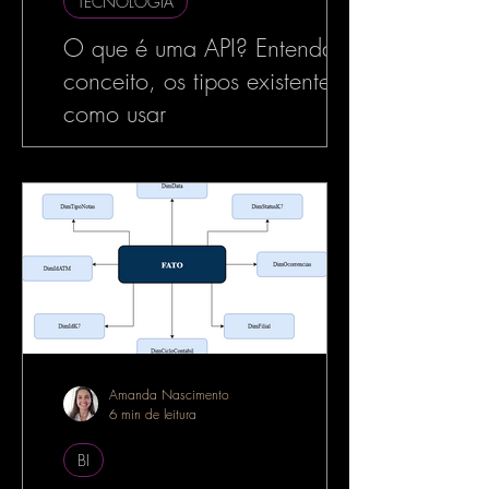
TECNOLOGIA
O que é uma API? Entenda o
conceito, os tipos existentes e
como usar
No mundo da tecnologia, especialmente
no desenvolvimento de software, o termo
API é muito utilizado — e com razão. As
APIs estão por...
Amanda Nascimento
6 min de leitura
BI