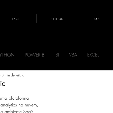
EXCEL
PYTHON
SQL
YTHON
POWER BI
BI
VBA
EXCEL
CNOLOGIA
DAX
MATEMÁTICA
o
8 min de leitura
ic
ERY)
POWER AUTOMATE
POWER APPS
 uma plataforma 
analytics na nuvem, 
co ambiente SaaS 