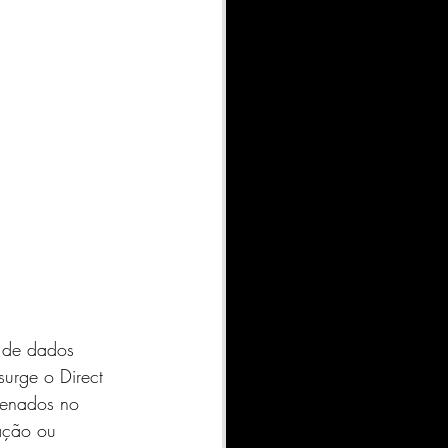
s de dados 
surge o Direct 
zenados no 
ação ou 