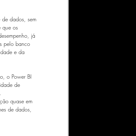
te de dados, sem 
 que os 
 desempenho, já 
as pelo banco 
idade e da 
o, o Power BI 
idade de 
.
ação quase em 
mes de dados, 
 