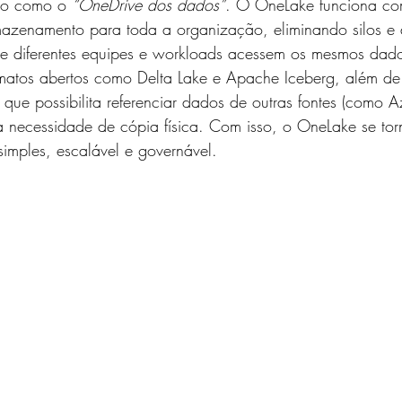
ito como o 
“OneDrive dos dados”
. O OneLake funciona c
zenamento para toda a organização, eliminando silos e 
ue diferentes equipes e workloads acessem os mesmos dad
rmatos abertos como Delta Lake e Apache Iceberg, além de 
, que possibilita referenciar dados de outras fontes (como 
necessidade de cópia física. Com isso, o OneLake se tor
simples, escalável e governável.