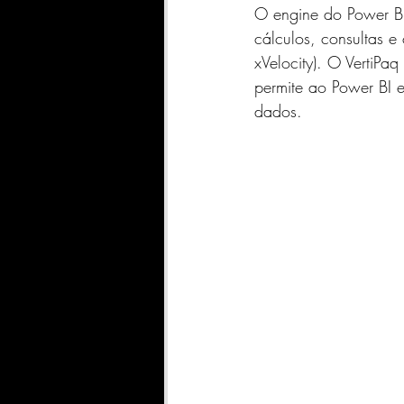
O engine do Power BI
cálculos, consultas 
xVelocity). O VertiP
permite ao Power BI e
dados.