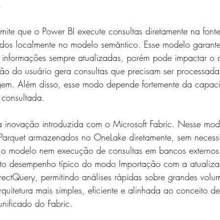
.
rmite que o Power BI execute consultas diretamente na fon
dos localmente no modelo semântico. Esse modelo garante
m informações sempre atualizadas, porém pode impactar o
ão do usuário gera consultas que precisam ser processad
gem. Além disso, esse modo depende fortemente da capac
 consultada.
a inovação introduzida com o Microsoft Fabric. Nesse mod
 Parquet armazenados no OneLake diretamente, sem necess
 o modelo nem execução de consultas em bancos externos
lto desempenho típico do modo Importação com a atualiz
rectQuery, permitindo análises rápidas sobre grandes volu
uitetura mais simples, eficiente e alinhada ao conceito de
nificado do Fabric.