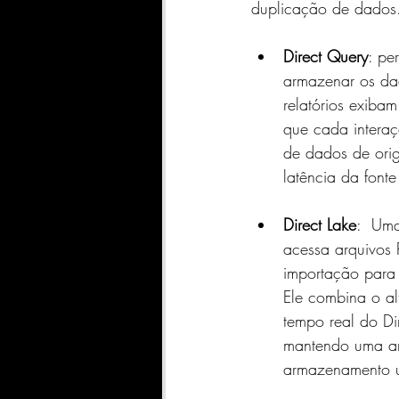
duplicação de dados
Direct Query
: pe
armazenar os da
relatórios exiba
que cada interaç
de dados de ori
latência da fonte
Direct Lake
:  Um
acessa arquivos
importação para
Ele combina o a
tempo real do Di
mantendo uma arq
armazenamento u