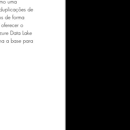
omo uma 
duplicações de 
os de forma 
oferecer o 
Azure Data Lake 
na a base para 