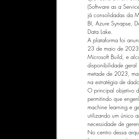
SharePoint
INDICADORE
(Software as a Service
já consolidadas da M
BI, Azure Synapse, D
Geral
Qlik Sense
A
Data Lake.
A plataforma foi anun
23 de maio de 2023,
DATASCIENCE
FABRIC
Microsoft Build, e al
disponibilidade gera
metade de 2023, ma
na estratégia de dado
O principal objetivo d
permitindo que engenh
machine learning e ge
utilizando um único 
necessidade de gerenc
No centro dessa arqui