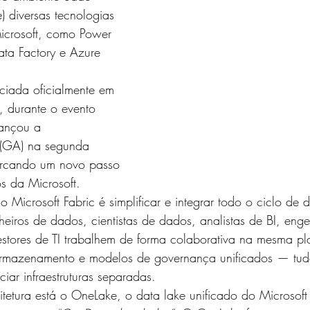
S e MÉTRICAS
JAVASCRIPT
SQLITE
MySQL
) diversas tecnologias 
icrosoft, como Power 
ata Factory e Azure 
WS
MicroPython e Raspberry
Data Science
ciada oficialmente em 
 durante o evento 
cançou a 
l (GA) na segunda 
rcando um novo passo 
s da Microsoft.
o Microsoft Fabric é simplificar e integrar todo o ciclo de 
eiros de dados, cientistas de dados, analistas de BI, enge
stores de TI trabalhem de forma colaborativa na mesma pl
armazenamento e modelos de governança unificados — tud
iar infraestruturas separadas.
tetura está o OneLake, o data lake unificado do Microsoft 