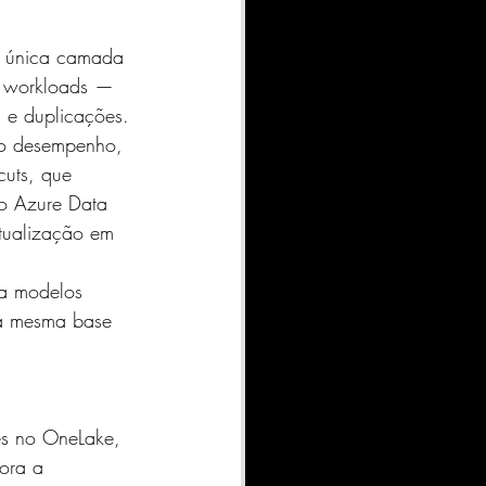
a única camada 
s workloads — 
 e duplicações.
to desempenho, 
cuts, que 
mo Azure Data 
tualização em 
za modelos 
 a mesma base 
es no OneLake, 
ora a 