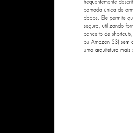
frequentemente descr
camada única de arma
dados. Ele permite q
segura, utilizando fo
conceito de shortcuts
ou Amazon S3) sem a 
uma arquitetura mais 