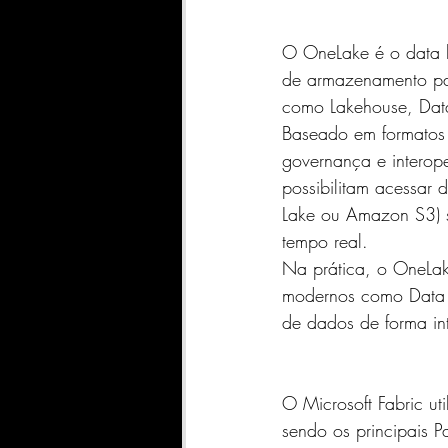
O OneLake é o data l
de armazenamento par
como Lakehouse, Data
Baseado em formatos 
governança e interope
possibilitam acessar 
Lake ou Amazon S3) s
tempo real.
Na prática, o OneLake
modernos como Data M
de dados de forma in
O Microsoft Fabric u
sendo os principais P