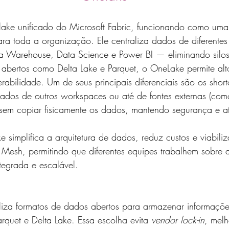
ake unificado do Microsoft Fabric, funcionando como um
a toda a organização. Ele centraliza dados de diferente
 Warehouse, Data Science e Power BI — eliminando silos
abertos como Delta Lake e Parquet, o OneLake permite al
rabilidade. Um de seus principais diferenciais são os short
dados de outros workspaces ou até de fontes externas (co
em copiar fisicamente os dados, mantendo segurança e a
 simplifica a arquitetura de dados, reduz custos e viabili
esh, permitindo que diferentes equipes trabalhem sobre
tegrada e escalável.
tiliza formatos de dados abertos para armazenar informaçõ
arquet e Delta Lake. Essa escolha evita 
vendor lock-in
, melh