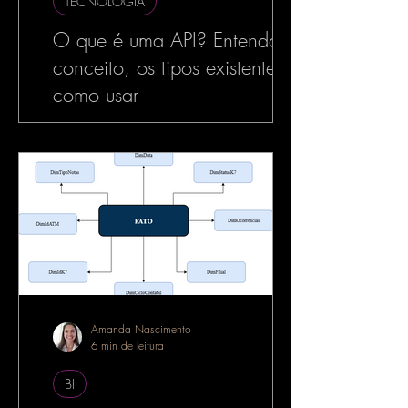
TECNOLOGIA
O que é uma API? Entenda o
conceito, os tipos existentes e
como usar
No mundo da tecnologia, especialmente
no desenvolvimento de software, o termo
API é muito utilizado — e com razão. As
APIs estão por...
Amanda Nascimento
6 min de leitura
BI