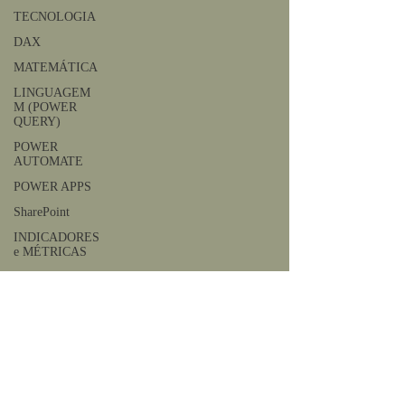
TECNOLOGIA
DAX
MATEMÁTICA
LINGUAGEM
M (POWER
QUERY)
POWER
AUTOMATE
POWER APPS
SharePoint
INDICADORES
e MÉTRICAS
JAVASCRIPT
SQLITE
MySQL
Geral
Qlik Sense
AWS