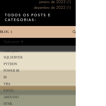
janeiro de 2023
(1)
1 post
dezembro de 2022
(1)
1 post
TODOS OS POSTS E
CATEGORIAS:
BLOG :)
Todos posts
Todos posts
SQLSERVER
PYTHON
POWER BI
BI
VBA
EXCEL
ARDUINO
HTML