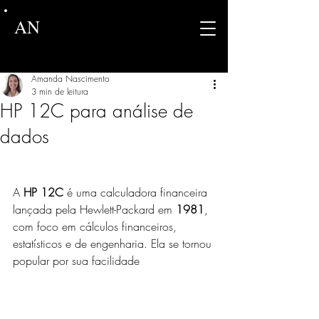
AN
Amanda Nascimento
3 min de leitura
HP 12C para análise de
dados
A 
HP 12C
 é uma calculadora financeira 
lançada pela Hewlett-Packard em 
1981
, 
com foco em cálculos financeiros, 
estatísticos e de engenharia. Ela se tornou 
popular por sua facilidade 