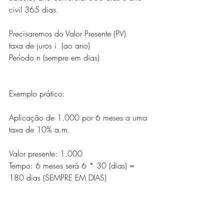
civil 365 dias.
Precisaremos do Valor Presente (PV)
taxa de juros i  (ao ano)
Período n (sempre em dias)
Exemplo prático:
Aplicação de 1.000 por 6 meses a uma 
taxa de 10% a.m.
Valor presente: 1.000
Tempo: 6 meses será 6 * 30 (dias) = 
180 dias (SEMPRE EM DIAS)
Taxa: 10% ao mês transformando em a.a 
será 10 * 12 = 120% (SEMPRE AO 
ANO)