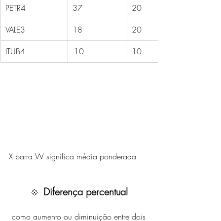
PETR4
37
20
VALE3
18
20
ITUB4
-10
10
X barra W significa média ponderada
Diferença percentual
💠  
como aumento ou diminuição entre dois 