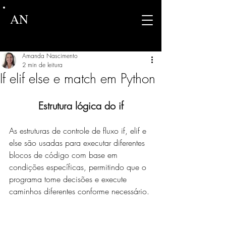
AN
Amanda Nascimento
2 min de leitura
If elif else e match em Python
Estrutura lógica do if
As estruturas de controle de fluxo if, elif e 
else são usadas para executar diferentes 
blocos de código com base em 
condições específicas, permitindo que o 
programa tome decisões e execute 
caminhos diferentes conforme necessário.