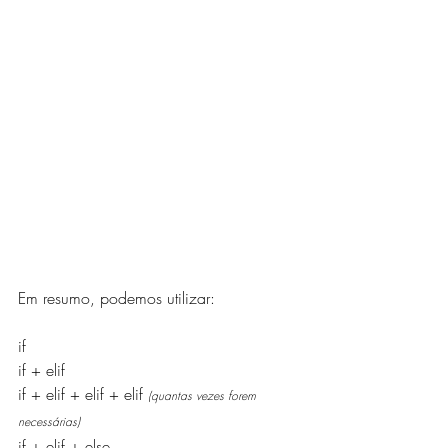
Em resumo, podemos utilizar:
if
if + elif
if + elif + elif + elif 
(quantas vezes forem 
necessárias)
if + elif + else