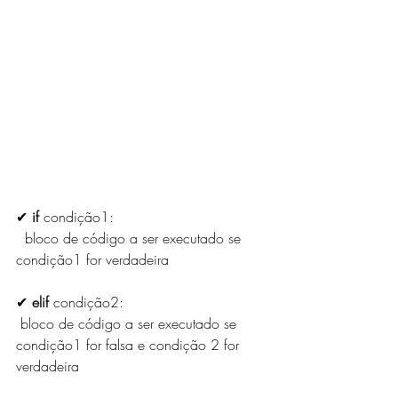
✔ 
if 
condição1:
  bloco de código a ser executado se 
condição1 for verdadeira 
✔ 
elif
 condição2: 
 bloco de código a ser executado se 
condição1 for falsa e condição 2 for 
verdadeira 