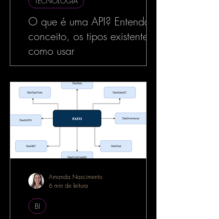
TECNOLOGIA
O que é uma API? Entenda o
conceito, os tipos existentes e
como usar
No mundo da tecnologia, especialmente
no desenvolvimento de software, o termo
API é muito utilizado — e com razão. As
APIs estão por...
Amanda Nascimento
6 min de leitura
BI