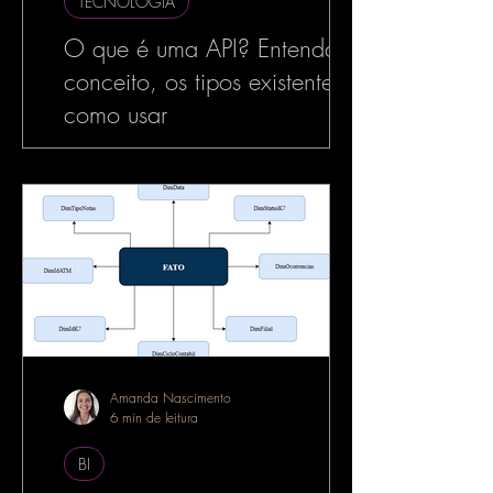
TECNOLOGIA
O que é uma API? Entenda o
conceito, os tipos existentes e
como usar
No mundo da tecnologia, especialmente
no desenvolvimento de software, o termo
API é muito utilizado — e com razão. As
APIs estão por...
Amanda Nascimento
6 min de leitura
BI