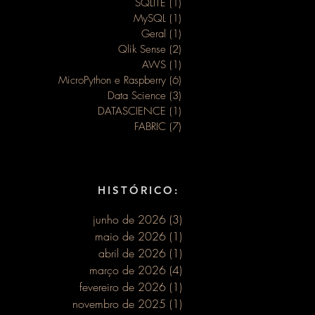
SQLITE
(1)
1 post
MySQL
(1)
1 post
Geral
(1)
1 post
Qlik Sense
(2)
2 posts
m de
AWS
(1)
1 post
MicroPython e Raspberry
(6)
6 posts
Data Science
(3)
3 posts
DATASCIENCE
(1)
1 post
FABRIC
(7)
7 posts
HISTÓRICO:
junho de 2026
(3)
3 posts
maio de 2026
(1)
1 post
abril de 2026
(1)
1 post
março de 2026
(4)
4 posts
fevereiro de 2026
(1)
1 post
novembro de 2025
(1)
1 post