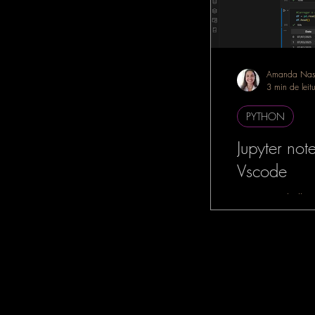
Amanda Nas
3 min de leit
PYTHON
Jupyter no
Vscode
Se você trabalha
dados, Machine L
Intelligence, é m
tenha ouvido falar