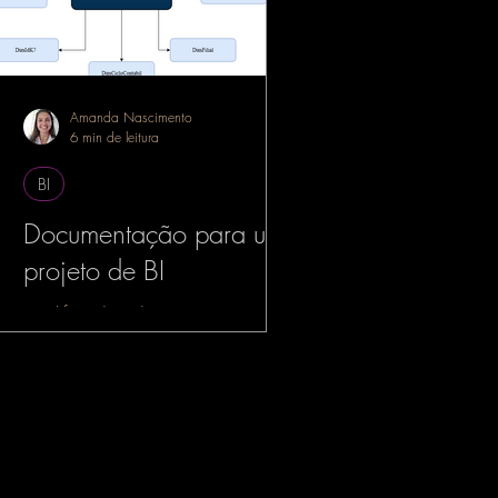
Amanda Nascimento
6 min de leitura
BI
Documentação para um
projeto de BI
simplificando a documentação para
projetos de BI