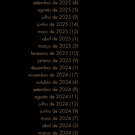
setembro de 2025
(4)
4 posts
tação
agosto de 2025
(5)
5 posts
julho de 2025
(9)
9 posts
junho de 2025
(14)
14 posts
maio de 2025
(12)
12 posts
abril de 2025
(1)
1 post
março de 2025
(3)
3 posts
fevereiro de 2025
(10)
10 posts
janeiro de 2025
(9)
9 posts
dezembro de 2024
(1)
1 post
novembro de 2024
(17)
17 posts
outubro de 2024
(4)
4 posts
setembro de 2024
(8)
8 posts
agosto de 2024
(11)
11 posts
julho de 2024
(12)
12 posts
junho de 2024
(9)
9 posts
maio de 2024
(7)
7 posts
abril de 2024
(2)
2 posts
março de 2024
(3)
3 posts