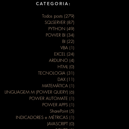
CATEGORIA:
Todos posts
(279)
279 posts
SQLSERVER
(87)
87 posts
PYTHON
(49)
49 posts
POWER BI
(34)
34 posts
BI
(22)
22 posts
VBA
(1)
1 post
EXCEL
(24)
24 posts
ARDUINO
(4)
4 posts
HTML
(0)
0 post
TECNOLOGIA
(31)
31 posts
DAX
(11)
11 posts
MATEMÁTICA
(1)
1 post
LINGUAGEM M (POWER QUERY)
(6)
6 posts
POWER AUTOMATE
(1)
1 post
POWER APPS
(1)
1 post
SharePoint
(5)
5 posts
INDICADORES e MÉTRICAS
(1)
1 post
JAVASCRIPT
(0)
0 post