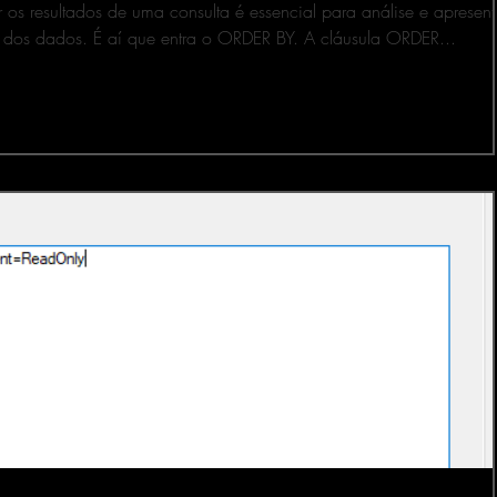
 os resultados de uma consulta é essencial para análise e apresen
dos dados. É aí que entra o ORDER BY. A cláusula ORDER...