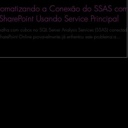
 MÉTRICAS
JAVASCRIPT
SQLITE
MySQL
tomatizando a Conexão do SSAS co
SharePoint Usando Service Principal
Sense
AWS
MicroPython e Raspberry
alha com cubos no SQL Server Analysis Services (SSAS) conectad
harePoint Online provavelmente já enfrentou este problema:a...
DATASCIENCE
FABRIC