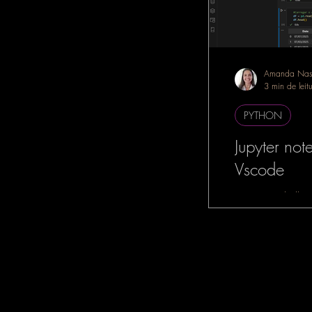
Amanda Nas
3 min de leit
PYTHON
Jupyter no
Vscode
Se você trabalha
dados, Machine L
Intelligence, é m
tenha ouvido falar