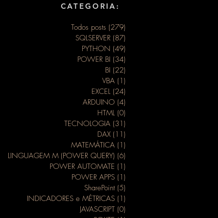
CATEGORIA:
Todos posts
(279)
279 posts
SQLSERVER
(87)
87 posts
PYTHON
(49)
49 posts
POWER BI
(34)
34 posts
BI
(22)
22 posts
VBA
(1)
1 post
EXCEL
(24)
24 posts
ARDUINO
(4)
4 posts
HTML
(0)
0 post
TECNOLOGIA
(31)
31 posts
DAX
(11)
11 posts
MATEMÁTICA
(1)
1 post
LINGUAGEM M (POWER QUERY)
(6)
6 posts
POWER AUTOMATE
(1)
1 post
POWER APPS
(1)
1 post
SharePoint
(5)
5 posts
INDICADORES e MÉTRICAS
(1)
1 post
JAVASCRIPT
(0)
0 post