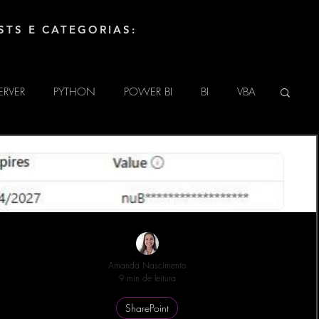
STS E CATEGORIAS:
ERVER
PYTHON
POWER BI
BI
VBA
UINO
HTML
TECNOLOGIA
DAX
LINGUAGEM M (POWER QUERY)
ATE
POWER APPS
SharePoint
Amanda Nascimento
9 min de leitura
SharePoint