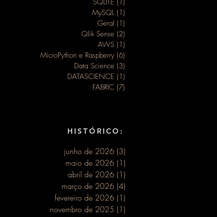
SQLITE
(1)
1 post
m
MySQL
(1)
1 post
Geral
(1)
1 post
Qlik Sense
(2)
2 posts
AWS
(1)
1 post
os ao
MicroPython e Raspberry
(6)
6 posts
Data Science
(3)
3 posts
DATASCIENCE
(1)
1 post
FABRIC
(7)
7 posts
HISTÓRICO:
junho de 2026
(3)
3 posts
maio de 2026
(1)
1 post
abril de 2026
(1)
1 post
março de 2026
(4)
4 posts
fevereiro de 2026
(1)
1 post
novembro de 2025
(1)
1 post