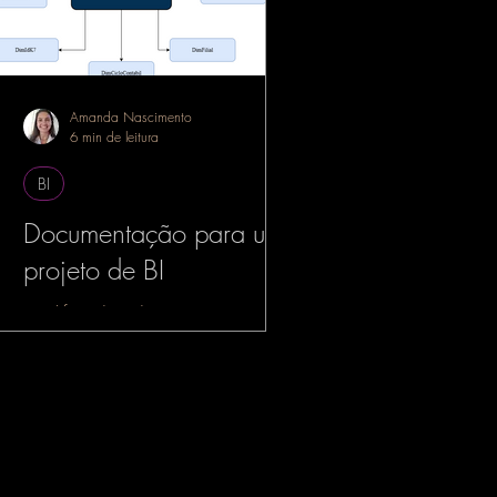
Amanda Nascimento
6 min de leitura
BI
Documentação para um
projeto de BI
simplificando a documentação para
projetos de BI