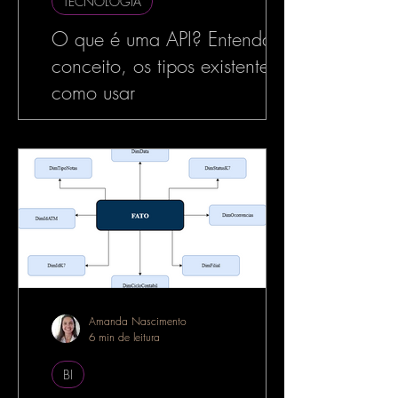
TECNOLOGIA
O que é uma API? Entenda o
conceito, os tipos existentes e
como usar
No mundo da tecnologia, especialmente
no desenvolvimento de software, o termo
API é muito utilizado — e com razão. As
APIs estão por...
Amanda Nascimento
6 min de leitura
BI