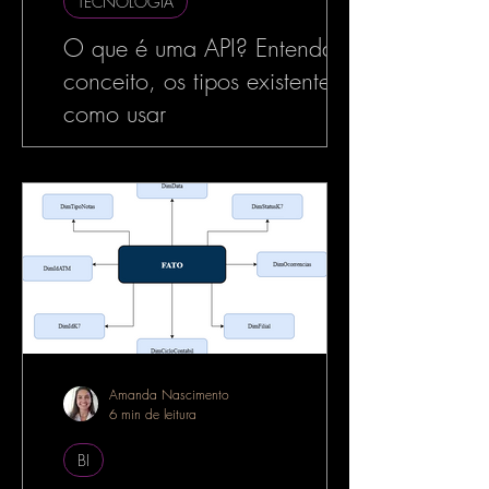
TECNOLOGIA
O que é uma API? Entenda o
conceito, os tipos existentes e
como usar
No mundo da tecnologia, especialmente
no desenvolvimento de software, o termo
API é muito utilizado — e com razão. As
APIs estão por...
Amanda Nascimento
6 min de leitura
BI