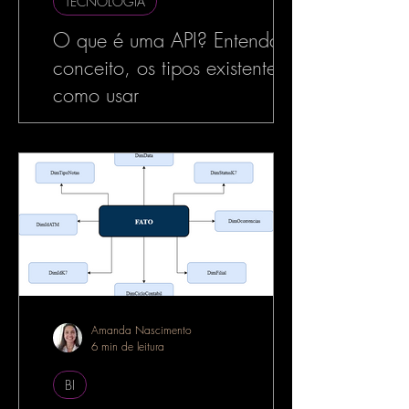
TECNOLOGIA
O que é uma API? Entenda o
conceito, os tipos existentes e
como usar
No mundo da tecnologia, especialmente
no desenvolvimento de software, o termo
API é muito utilizado — e com razão. As
APIs estão por...
Amanda Nascimento
6 min de leitura
BI