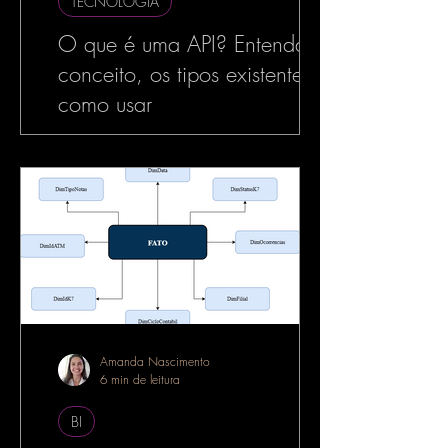
TECNOLOGIA
O que é uma API? Entenda o
conceito, os tipos existentes e
como usar
No mundo da tecnologia, especialmente
no desenvolvimento de software, o termo
API é muito utilizado — e com razão. As
APIs estão por...
Amanda Nascimento
6 min de leitura
BI