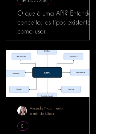
TECNOLOGIA
O que é uma API? Entenda o
conceito, os tipos existentes e
como usar
No mundo da tecnologia, especialmente
no desenvolvimento de software, o termo
API é muito utilizado — e com razão. As
APIs estão por...
Amanda Nascimento
6 min de leitura
BI