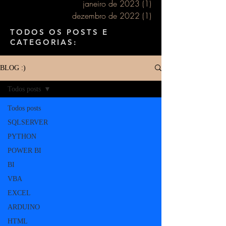
janeiro de 2023
(1)
1 post
dezembro de 2022
(1)
1 post
TODOS OS POSTS E
CATEGORIAS:
BLOG :)
Todos posts
Todos posts
SQLSERVER
PYTHON
POWER BI
BI
VBA
EXCEL
ARDUINO
HTML