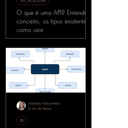
TECNOLOGIA
O que é uma API? Entenda o
conceito, os tipos existentes e
como usar
No mundo da tecnologia, especialmente
no desenvolvimento de software, o termo
API é muito utilizado — e com razão. As
APIs estão por...
Amanda Nascimento
6 min de leitura
BI