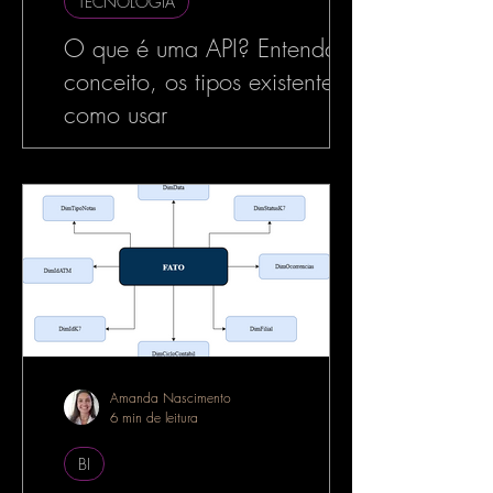
TECNOLOGIA
O que é uma API? Entenda o
conceito, os tipos existentes e
como usar
No mundo da tecnologia, especialmente
no desenvolvimento de software, o termo
API é muito utilizado — e com razão. As
APIs estão por...
Amanda Nascimento
6 min de leitura
BI