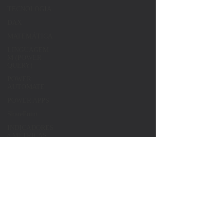
TECNOLOGIA
DAX
MATEMÁTICA
LINGUAGEM
M (POWER
QUERY)
POWER
AUTOMATE
POWER APPS
SharePoint
INDICADORES
e MÉTRICAS
JAVASCRIPT
SQLITE
MySQL
Geral
Qlik Sense
AWS