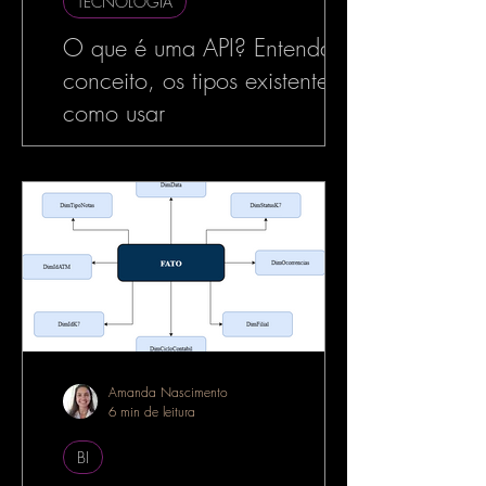
TECNOLOGIA
O que é uma API? Entenda o
conceito, os tipos existentes e
como usar
No mundo da tecnologia, especialmente
no desenvolvimento de software, o termo
API é muito utilizado — e com razão. As
APIs estão por...
Amanda Nascimento
6 min de leitura
BI