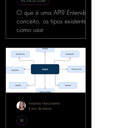
TECNOLOGIA
O que é uma API? Entenda o
conceito, os tipos existentes e
como usar
No mundo da tecnologia, especialmente
no desenvolvimento de software, o termo
API é muito utilizado — e com razão. As
APIs estão por...
Amanda Nascimento
6 min de leitura
BI