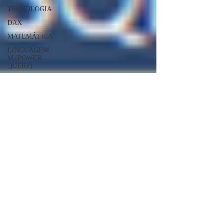
TECNOLOGIA
DAX
MATEMÁTICA
LINGUAGEM
M (POWER
QUERY)
POWER
AUTOMATE
POWER APPS
SharePoint
INDICADORES
e MÉTRICAS
JAVASCRIPT
SQLITE
MySQL
Geral
Qlik Sense
AWS