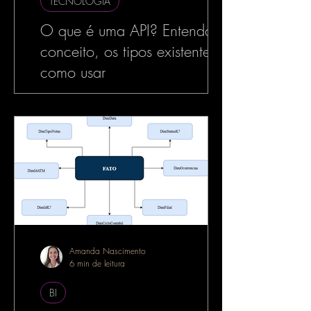
TECNOLOGIA
O que é uma API? Entenda o
conceito, os tipos existentes e
como usar
No mundo da tecnologia, especialmente
no desenvolvimento de software, o termo
API é muito utilizado — e com razão. As
APIs estão por...
Amanda Nascimento
6 min de leitura
BI