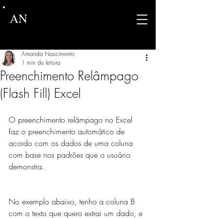
AN
Amanda Nascimento
1 min de leitura
Preenchimento Relâmpago
(Flash Fill) Excel
O preenchimento relâmpago no Excel 
faz o preenchimento automático de 
acordo com os dados de uma coluna 
com base nos padrões que o usuário 
demonstra.
No exemplo abaixo, tenho a coluna B 
com o texto que quero extrai um dado, e 