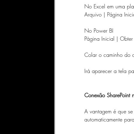
SharePoint
INDICADORE
No Excel em uma plan
Arquivo | Página Inic
Geral
Qlik Sense
A
No Power BI 
Pàgina Inicial | Obt
DATASCIENCE
FABRIC
Colar o caminho do a
Irá aparecer a tela p
Conexão SharePoint n
A vantagem é que se t
automaticamente para