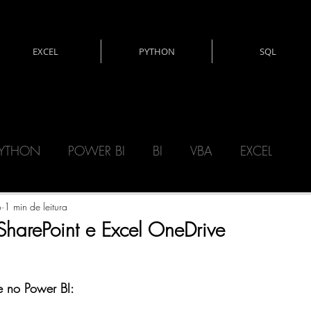
EXCEL
PYTHON
SQL
YTHON
POWER BI
BI
VBA
EXCEL
CNOLOGIA
DAX
MATEMÁTICA
o
1 min de leitura
harePoint e Excel OneDrive
ERY)
POWER AUTOMATE
POWER APPS
 no Power BI: