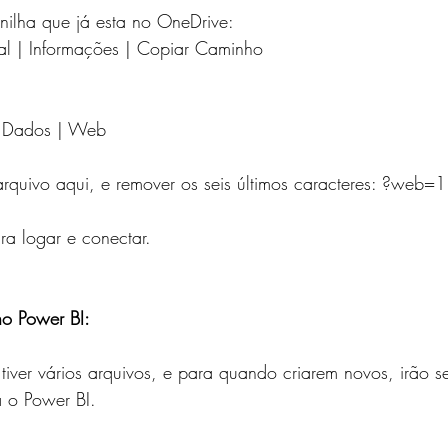
S e MÉTRICAS
JAVASCRIPT
SQLITE
MySQL
ilha que já esta no OneDrive:
ial | Informações | Copiar Caminho 
WS
MicroPython e Raspberry
Data Science
er Dados | Web 
rquivo aqui, e remover os seis últimos caracteres: ?web=1
ara logar e conectar.
o Power BI:
iver vários arquivos, e para quando criarem novos, irão s
 o Power BI. 