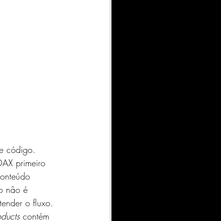
de código.
DAX primeiro 
conteúdo 
o não é 
ender o fluxo.
oducts
 contém 