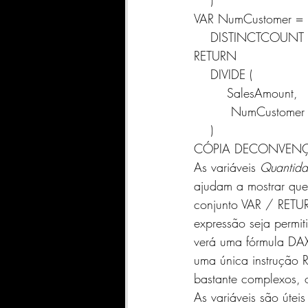
    )
VAR NumCustomer =
    DISTINCTCOUNT 
RETURN
    DIVIDE (
        SalesAmount,
         NumCustomer
    )
CÓPIA DE
CONVEN
As variáveis 
​​Quantid
ajudam a mostrar que 
conjunto VAR / RETUR
expressão seja permi
verá uma fórmula DAX
uma única instrução 
bastante complexos, 
As variáveis ​​são útei