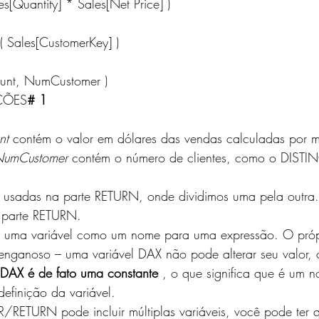
les[Quantity] * Sales[Net Price] )
( Sales[CustomerKey] )
Amount, NumCustomer )
ÇÕES
# 1
nt
 contém o valor em dólares das vendas calculadas por m
umCustomer
 contém o número de clientes, como o 
DISTI
ão usadas na parte RETURN, onde dividimos uma pela outra
 parte RETURN.
 uma variável como um nome para uma expressão. O próp
o enganoso – uma variável DAX não pode alterar seu valor
 DAX é de fato uma constante
 , o que significa que é um 
definição da variável.
/RETURN pode incluir múltiplas variáveis, você pode ter 