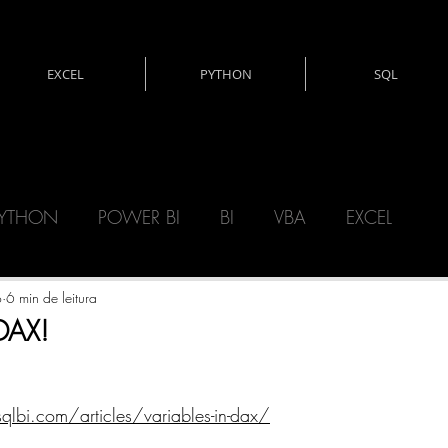
EXCEL
PYTHON
SQL
YTHON
POWER BI
BI
VBA
EXCEL
CNOLOGIA
DAX
MATEMÁTICA
o
6 min de leitura
DAX!
ERY)
POWER AUTOMATE
POWER APPS
lbi.com/articles/variables-in-dax/