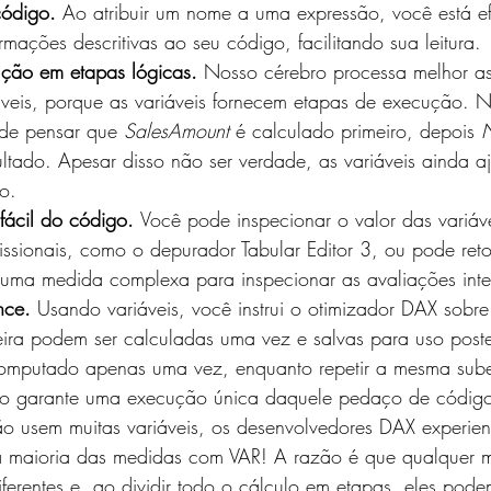
código. 
Ao atribuir um nome a uma expressão, você está ef
mações descritivas ao seu código, facilitando sua leitura.
ção em etapas lógicas. 
Nosso cérebro processa melhor as
veis, porque as variáveis ​​fornecem etapas de execução. 
ode pensar que 
SalesAmount
 é calculado primeiro, depois 
ultado. Apesar disso não ser verdade, as variáveis ​​ainda a
o.
ácil do código. 
Você pode inspecionar o valor das variáve
issionais, como o depurador Tabular Editor 3, ou pode reto
uma medida complexa para inspecionar as avaliações inte
nce. 
Usando variáveis, você instrui o otimizador DAX sobre
eira podem ser calculadas uma vez e salvas para uso poste
computado apenas uma vez, enquanto repetir a mesma sub
não garante uma execução única daquele pedaço de códig
o usem muitas variáveis, os desenvolvedores DAX experien
a maioria das medidas com VAR! A razão é que qualquer 
diferentes e, ao dividir todo o cálculo em etapas, eles pod