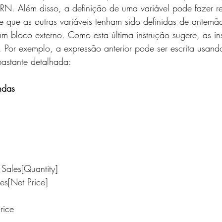
N. Além disso, a definição de uma variável pode fazer re
de que as outras variáveis ​​tenham sido definidas de antemã
 bloco externo. Como esta última instrução sugere, as in
Por exemplo, a expressão anterior pode ser escrita usando m
bastante detalhada:
ndas
y = Sales[Quantity]
 Sales[Net Price]
* Price