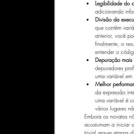
Legibilidade do 
adicionando infor
Divisão da execu
que contêm variá
anterior, você p
finalmente, o res
entender o códig
Depuração mais f
depuradores prof
uma variável em 
Melhor performa
da expressão int
uma variável é 
vários lugares 
Embora os novatos nã
acostumam a iniciar 
trivial requer etapas 