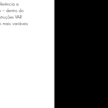
ferência a 
o – dentro do 
struções VAR 
ais variáveis ​​