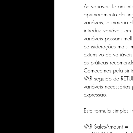
SharePoint
INDICADORE
As variáveis ​​foram 
aprimoramento da li
variáveis, a maioria
Geral
Qlik Sense
A
introduz variáveis ​​
variáveis ​​possam m
considerações mais i
DATASCIENCE
FABRIC
extensivo de variávei
as práticas recomenda
Comecemos pela sinta
VAR seguido de RETUR
variáveis ​​necessári
expressão.
Esta fórmula simples i
VAR SalesAmount =