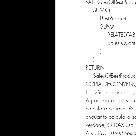
VAR SalesOfBestProdu
    SUMX (
        BestProducts,
        SUMX (
            RELATE
            Sale
        )
    )
RETURN
    SalesOfBestProduc
CÓPIA DE
CONVEN
Há várias consideraçõ
A primeira é que voc
calcula a variável 
Bes
enquanto calcula a s
verdade; O DAX usa u
A variável 
BestProduct