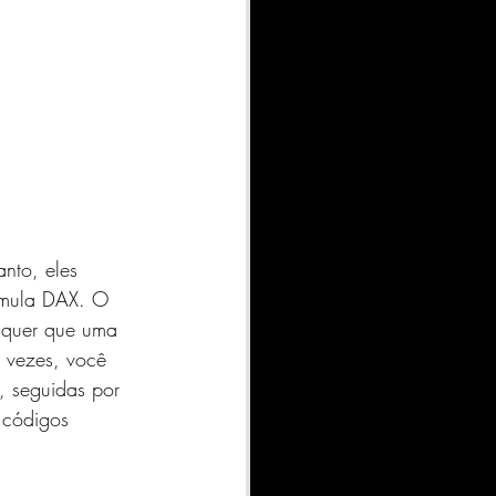
nto, eles 
órmula DAX. O 
 quer que uma 
 vezes, você 
, seguidas por 
 códigos 