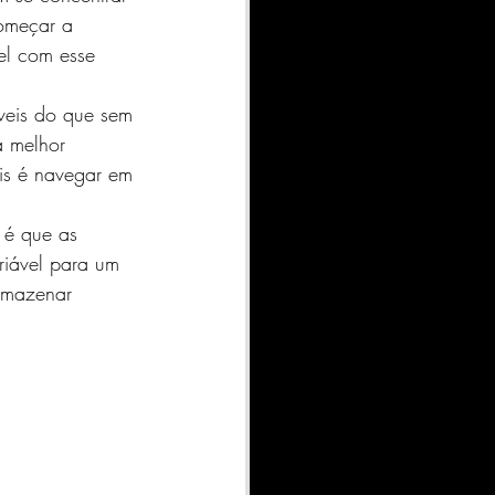
começar a 
el com esse 
eis ​​do que sem 
a melhor 
s ​​é navegar em 
 é que as 
riável para um 
armazenar 