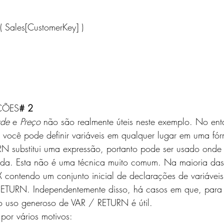
( Sales[CustomerKey] )
ÇÕES
# 2
ade
 e 
Preço
 não são realmente úteis neste exemplo. No enta
você pode definir variáveis ​​em qualquer lugar em uma f
N substitui uma expressão, portanto pode ser usado onde
tida. Esta não é uma técnica muito comum. Na maioria das
 contendo um conjunto inicial de declarações de variáveis
RETURN. Independentemente disso, há casos em que, para
o uso generoso de VAR / RETURN é útil.
s por vários motivos: