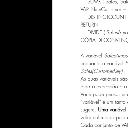
    SUMX ( Sales, Sa
VAR NumCustomer =
    DISTINCTCOUNT 
RETURN
    DIVIDE ( Sales
CÓPIA DE
CONVEN
A variável 
SalesAmou
enquanto a variável 
N
Sales[CustomerKey]
 .
As duas variáveis ​​s
toda a expressão é a
Você pode pensar em
“variável” é um tant
sugere. 
Uma variável
valor calculado pela 
Cada conjunto de VAR