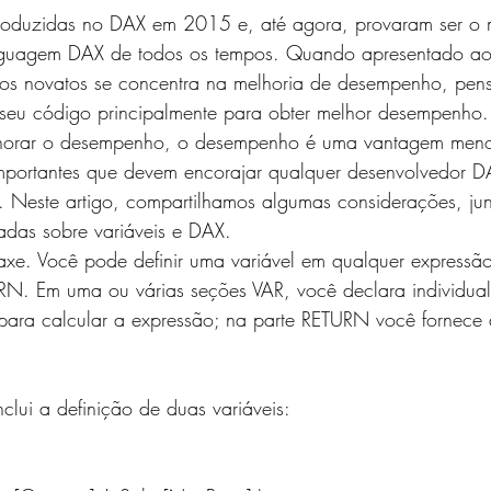
S e MÉTRICAS
JAVASCRIPT
SQLITE
MySQL
introduzidas no DAX em 2015 e, até agora, provaram ser o 
nguagem DAX de todos os tempos. Quando apresentado ao
 dos novatos se concentra na melhoria de desempenho, pe
WS
MicroPython e Raspberry
Data Science
em seu código principalmente para obter melhor desempenho
elhorar o desempenho, o desempenho é uma vantagem menor
mportantes que devem encorajar qualquer desenvolvedor DA
s. Neste artigo, compartilhamos algumas considerações, j
das sobre variáveis ​​e DAX.
xe. Você pode definir uma variável em qualquer express
N. Em uma ou várias seções VAR, você declara individual
as para calcular a expressão; na parte RETURN você fornece 
nclui a definição de duas variáveis: