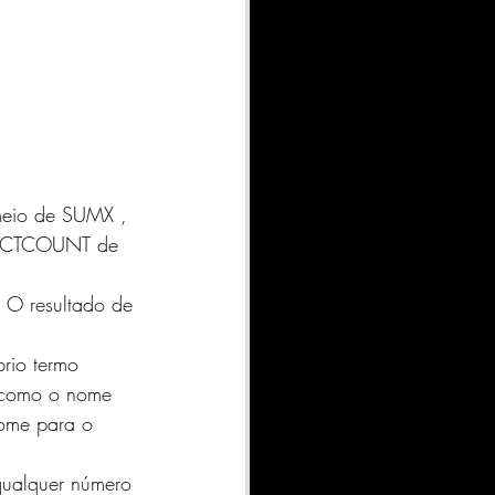
eio de 
SUMX
 , 
NCTCOUNT
 de 
. O resultado de 
rio termo 
, como o nome 
nome para o 
qualquer número 