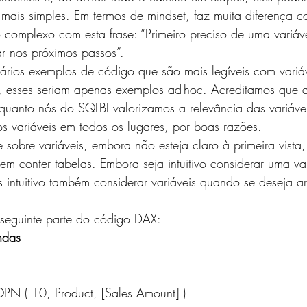
mais simples. Em termos de mindset, faz muita diferença 
 complexo com esta frase: “Primeiro preciso de uma variáv
ar nos próximos passos”.
ários exemplos de código que são mais legíveis com variáv
o, esses seriam apenas exemplos ad-hoc. Acreditamos que 
quanto nós do SQLBI valorizamos a relevância das variávei
s variáveis ​​em todos os lugares, por boas razões.
 sobre variáveis, embora não esteja claro à primeira vista,
dem conter tabelas. Embora seja intuitivo considerar uma va
s intuitivo também considerar variáveis ​​quando se deseja 
 seguinte parte do código DAX:
ndas
OPN ( 10, Product, [Sales Amount] )