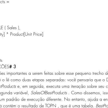
cts =
DTABLE ( Sales ),
s[Quantity] * Product[Unit Price]
ts
ÇÕES
# 3
es importantes a serem feitas sobre esse pequeno trecho 
ê o lê como duas etapas separadas: você pensaria que o 
tProducts
 e, em seguida, executa uma iteração sobre seu 
egunda variável, 
SalesOfBestProducts
 . Como dissemos, iss
m padrão de execução diferente. No entanto, ajuda a ent
s
 contém o resultado de 
TOPN
 , que é uma tabela. 
BestPr