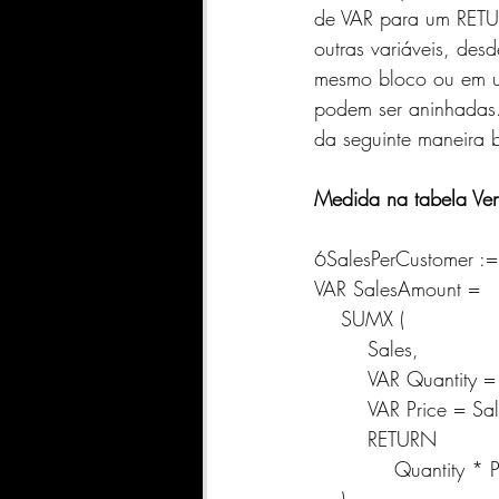
de VAR para um RETUR
outras variáveis, des
mesmo bloco ou em um
podem ser aninhadas. 
da seguinte maneira 
Medida na tabela Ve
6SalesPerCustomer :=
VAR SalesAmount =
    SUMX (
        Sales,
        VAR Quantit
        VAR Price =
        RETURN
            Quantity 