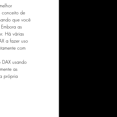
melhor 
 conceito de 
nsando que você 
. Embora as 
. Há várias 
X a fazer uso 
untamente com 
ão DAX usando 
mente as 
a própria 