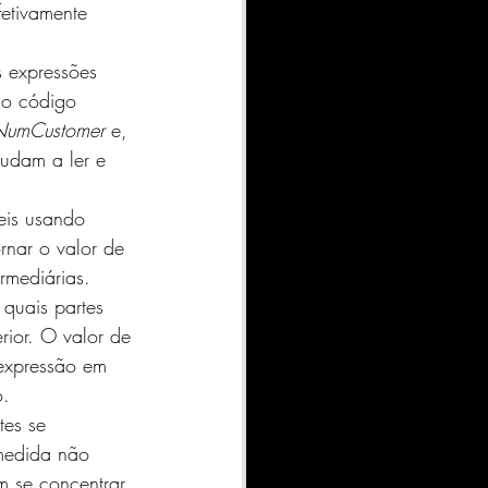
etivamente 
 expressões 
No código 
NumCustomer
 e, 
judam a ler e 
is ​​usando 
rnar o valor de 
rmediárias.
 quais partes 
rior. O valor de 
expressão em 
o.
tes se 
medida não 
em se concentrar 