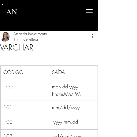
AN
Amanda Nascimento
1 min de leitura
VARCHAR
CÓDIGO
SAÍDA
100
mon dd yyyy 
hh:miAM/PM
101
mm/dd/yyyy
​102
 yyyy.mm.dd
103
 dd/mm/yyyy