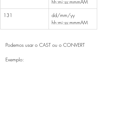
hh:mi:ss:mmmAM
131
dd/mm/yy   
hh:mi:ss:mmmAM
Podemos usar o CAST ou o CONVERT
Exemplo:
Posts Relacionados
Ver tudo