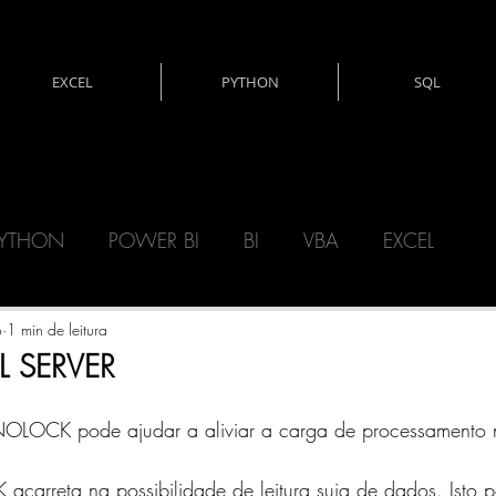
EXCEL
PYTHON
SQL
YTHON
POWER BI
BI
VBA
EXCEL
CNOLOGIA
DAX
MATEMÁTICA
o
1 min de leitura
 SERVER
ERY)
POWER AUTOMATE
POWER APPS
LOCK pode ajudar a aliviar a carga de processamento n
rreta na possibilidade de leitura suja de dados. Isto p