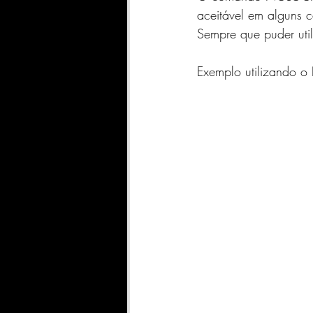
SharePoint
INDICADORE
aceitável em alguns c
Sempre que puder utili
Geral
Qlik Sense
A
Exemplo utilizando
DATASCIENCE
FABRIC