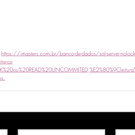
 
https://imasters.com.br/banco-de-dados/sql-server-nolock-
re-os-
OCK%20ou%20READ%20UNCOMMITED,%E2%80%9Cleitura
s.