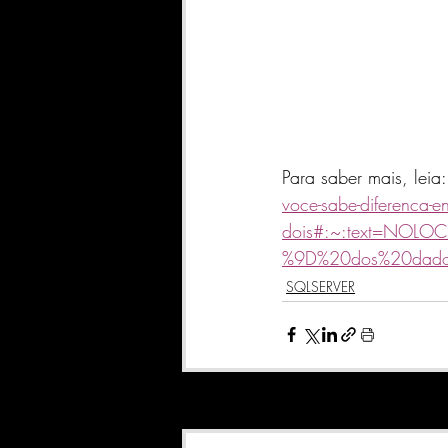
Para saber mais, leia:
voce-sabe-diferenca-ent
dois#:~:text=NOL
%9D%20dos%20dado
SQLSERVER
Posts recentes