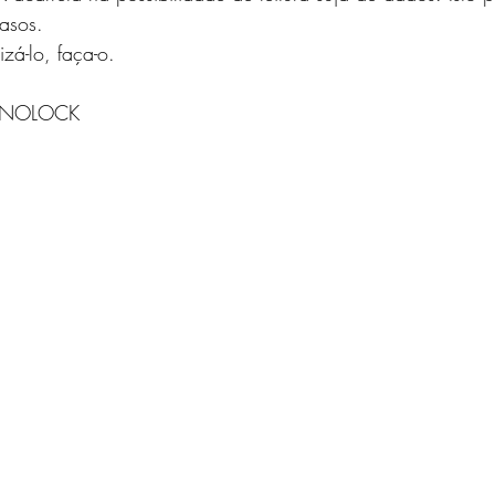
S e MÉTRICAS
JAVASCRIPT
SQLITE
MySQL
asos. 
zá-lo, faça-o. 
WS
MicroPython e Raspberry
Data Science
 o NOLOCK