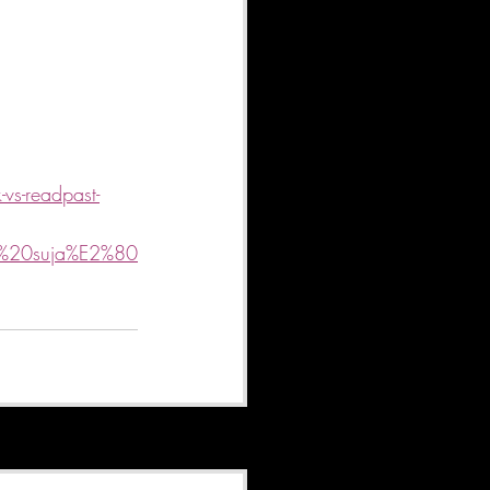
vs-readpast-
%20suja%E2%80
Ver tudo