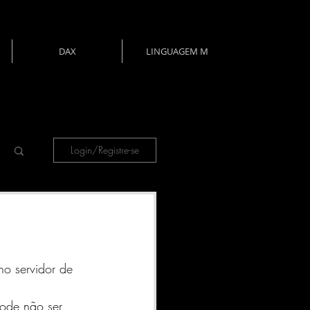
DAX
LINGUAGEM M
Login/Registre-se
o servidor de 
ode não ser 