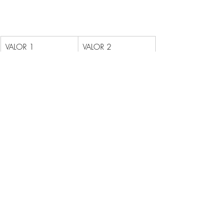
VALOR 1
​VALOR 2
ANO
2
TRIMESTRE
9
MÊS
29
SEMANA
130
DIA
914
DAX