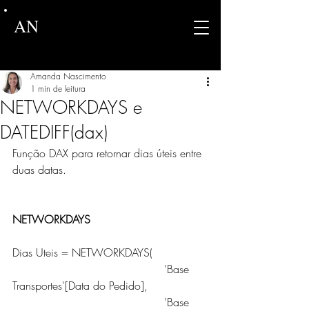
AN
Amanda Nascimento
1 min de leitura
NETWORKDAYS e
DATEDIFF(dax)
Função DAX para retornar dias úteis entre 
duas datas. 
NETWORKDAYS
Dias Uteis = NETWORKDAYS( 	
                                            'Base 
Transportes'[Data do Pedido], 	
                                            'Base 