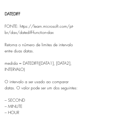
DATEDIFF
FONTE: https://learn.microsoft.com/pt-
br/dax/datediff-function-dax
Retorna o número de limites de intervalo 
entre duas datas.
medida = DATEDIFF([DATA1], [DATA2], 
INTERVALO)
O intervalo a ser usado ao comparar 
datas. O valor pode ser um dos seguintes:
– SECOND
– MINUTE
– HOUR