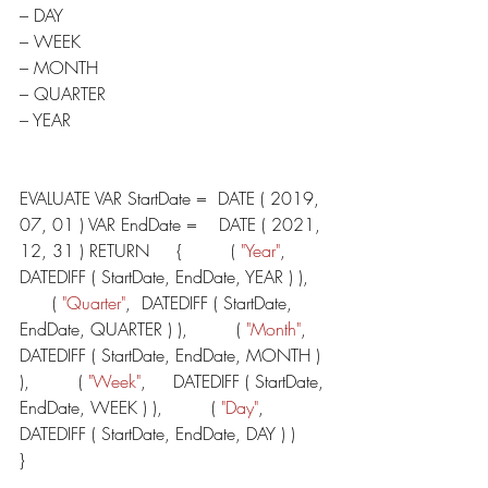
– DAY
– WEEK
– MONTH
– QUARTER
– YEAR
EVALUATE VAR StartDate =  DATE ( 2019, 
07, 01 ) VAR EndDate =    DATE ( 2021, 
12, 31 ) RETURN     {         ( 
"Year"
,     
DATEDIFF ( StartDate, EndDate, YEAR ) ),   
      ( 
"Quarter"
,  DATEDIFF ( StartDate, 
EndDate, QUARTER ) ),         ( 
"Month"
,    
DATEDIFF ( StartDate, EndDate, MONTH ) 
),         ( 
"Week"
,     DATEDIFF ( StartDate, 
EndDate, WEEK ) ),         ( 
"Day"
,      
DATEDIFF ( StartDate, EndDate, DAY ) )     
}   