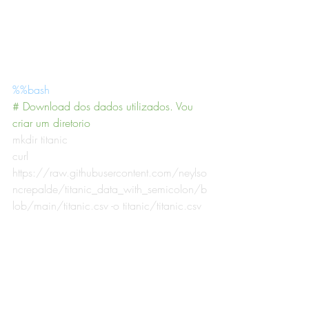
%%bash
# Download dos dados utilizados. Vou 
criar um diretorio
mkdir titanic
curl 
https://raw
.
githubusercontent
.
com/neylso
ncrepalde/titanic_data_with_semicolon/b
lob/main/titanic
.
csv -o titanic/titanic
.
csv