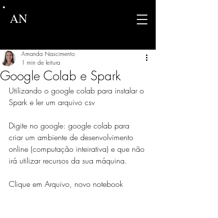
AN
Amanda Nascimento
1 min de leitura
Google Colab e Spark
Utilizando o google colab para instalar o 
Spark e ler um arquivo csv
Digite no google: google colab para 
criar um ambiente de desenvolvimento 
online (computação inteirativa) e que não 
irá utilizar recursos da sua máquina.
Clique em Arquivo, novo notebook