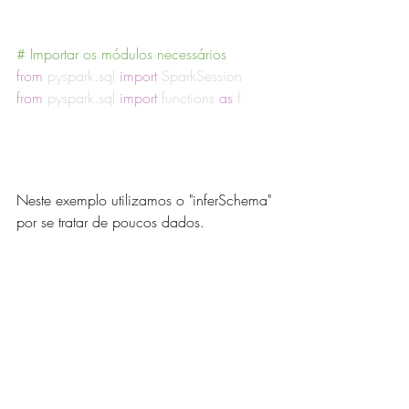
# Importar os módulos necessários
from
 pyspark.sql 
import
 SparkSession
from
 pyspark.sql 
import
 functions 
as
 f
Neste exemplo utilizamos o "inferSchema" 
por se tratar de poucos dados.