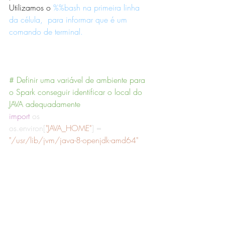
Utilizamos o 
%%bash na primeira linha 
da célula,  para informar que é um 
comando de terminal.
# Definir uma variável de ambiente para 
o Spark conseguir identificar o local do 
JAVA adequadamente
import
 os
os.environ
[
"JAVA_HOME"
]
 = 
"/usr/lib/jvm/java-8-openjdk-amd64"