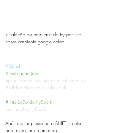
Instalação do ambiente do Pyspark no 
nosos ambiente google colab.
%%bash
# Instalação Java
apt-get update && apt-get install open jdk-
8
-jdk-headless -qq > /dev/null
# Intalação do PySpark
pip install -q PySpark
Após digitar pressiono o SHIFT + enter 
para executar o comando