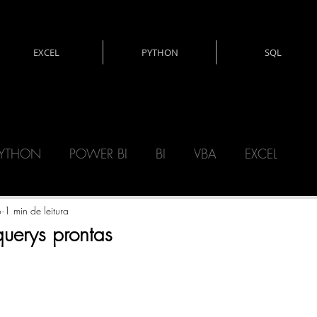
EXCEL
PYTHON
SQL
YTHON
POWER BI
BI
VBA
EXCEL
CNOLOGIA
DAX
MATEMÁTICA
o
1 min de leitura
uerys prontas
ERY)
POWER AUTOMATE
POWER APPS