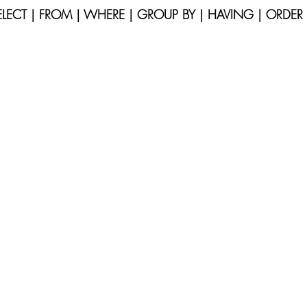
S e MÉTRICAS
JAVASCRIPT
SQLITE
MySQL
                       SELECT | FROM | WHERE | GROUP BY | HAVING | ORDE
WS
MicroPython e Raspberry
Data Science