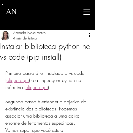
AN
Amanda Nascimento
4 min de leitura
Instalar biblioteca python no
vs code (pip install)
Primeiro passo é ter instalado o vs code 
(
clique aqui
) e a linguagem python na 
máquina (
clique aqui
). 
Segundo passo é entender o objetivo da 
existência das bibliotecas. Podemos 
associar uma biblioteca a uma caixa 
enorme de ferramentas específicas. 
Vamos supor que você esteja 