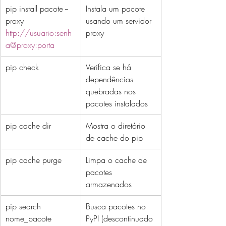
pip install pacote --
Instala um pacote 
proxy 
usando um servidor 
http://usuario:senh
proxy
a@proxy:porta
pip check
Verifica se há 
dependências 
quebradas nos 
pacotes instalados
pip cache dir
Mostra o diretório 
de cache do pip
pip cache purge
Limpa o cache de 
pacotes 
armazenados
pip search 
Busca pacotes no 
nome_pacote
PyPI (descontinuado 