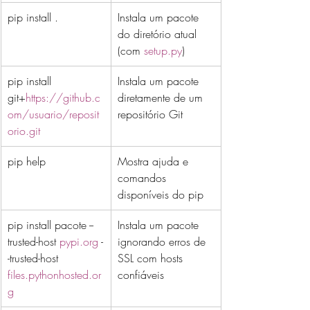
pip install .
Instala um pacote 
do diretório atual 
(com 
setup.py
)
pip install 
Instala um pacote 
git+
https://github.c
diretamente de um 
om/usuario/reposit
repositório Git
orio.git
pip help
Mostra ajuda e 
comandos 
disponíveis do pip
pip install pacote --
Instala um pacote 
trusted-host 
pypi.org
 -
ignorando erros de 
-trusted-host 
SSL com hosts 
files.pythonhosted.or
confiáveis
g