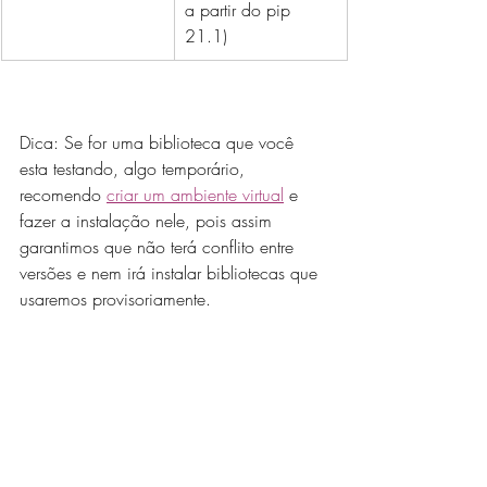
a partir do pip 
21.1)
Dica: Se for uma biblioteca que você 
esta testando, algo temporário, 
recomendo 
criar um ambiente virtual
 e 
fazer a instalação nele, pois assim 
garantimos que não terá conflito entre 
versões e nem irá instalar bibliotecas que 
usaremos provisoriamente. 
Erro de segurança ao instalar 
uma biblioteca Python no VScode
Quando você abre o terminal no Vscode, 