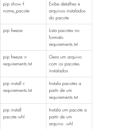
pip show -f 
Exibe detalhes e 
nome_pacote
arquivos instalados 
do pacote
pip freeze
Lista pacotes no 
formato 
requirements.txt
pip freeze > 
Gera um arquivo 
requirements.txt
com os pacotes 
instalados
pip install -r 
Instala pacotes a 
requirements.txt
partir de um 
requirements.txt
pip install 
Instala um pacote a 
pacote.whl
partir de um 
arquivo .whl