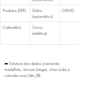
Produtos (ERP)
Diário 
05h00
(automático)
Calendário
Única 
-
(estática)
➡️ Estrutura dos dados (camanda 
medalhão, bronze (stage), silver (ods) e 
camada ouro (dm_BI)