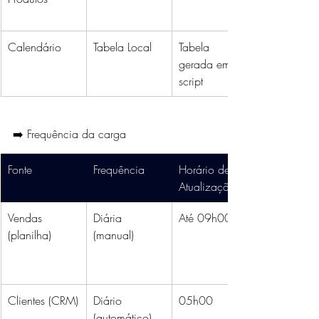
Calendário
Tabela Local
Tabela 
gerada em 
script
➡️ Frequência da carga
Fonte
Frequência
Horário de 
Atualização
Vendas 
Diária 
Até 09h00
(planilha)
(manual)
Clientes (CRM)
Diário 
05h00
(automático)