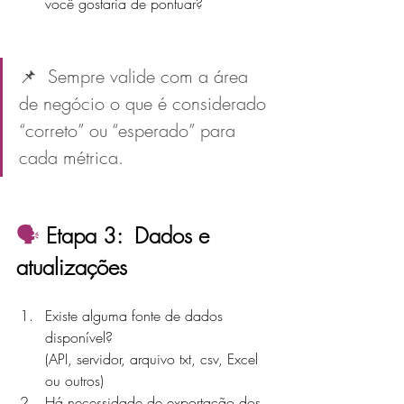
você gostaria de pontuar?
📌  Sempre valide com a área 
de negócio o que é considerado 
“correto” ou “esperado” para 
cada métrica.
🗣️ 
Etapa 3:  Dados e 
atualizações
Existe alguma fonte de dados 
disponível?
(API, servidor, arquivo txt, csv, Excel 
ou outros)
Há necessidade de exportação dos 