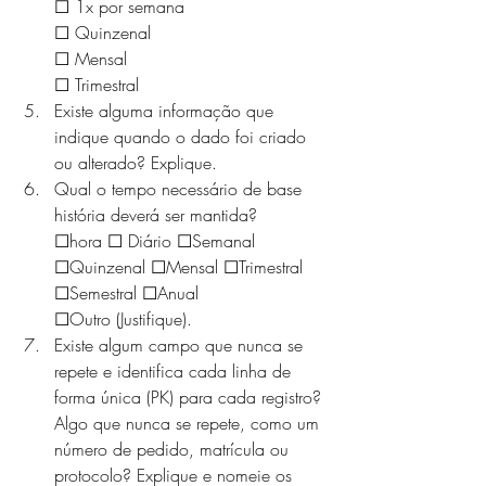
☐ 1x por semana
☐ Quinzenal
☐ Mensal
☐ Trimestral
Existe alguma informação que 
indique quando o dado foi criado 
ou alterado? Explique.
Qual o tempo necessário de base 
história deverá ser mantida?
☐hora ☐ Diário ☐Semanal 
☐Quinzenal ☐Mensal ☐Trimestral 
☐Semestral ☐Anual
☐Outro (Justifique).
Existe algum campo que nunca se 
repete e identifica cada linha de 
forma única (PK) para cada registro? 
Algo que nunca se repete, como um 
número de pedido, matrícula ou 
protocolo? Explique e nomeie os 