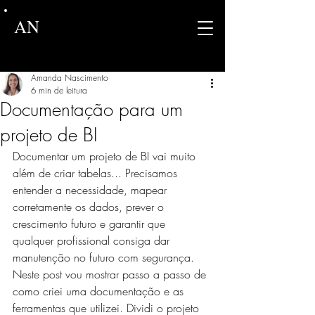
AN
Amanda Nascimento
6 min de leitura
Documentação para um
projeto de BI
Documentar um projeto de BI vai muito 
além de criar tabelas... Precisamos 
entender a necessidade, mapear 
corretamente os dados, prever o 
crescimento futuro e garantir que 
qualquer profissional consiga dar 
manutenção no futuro com segurança.
Neste post vou mostrar passo a passo de 
como criei uma documentação e as 
ferramentas que utilizei. Dividi o projeto 