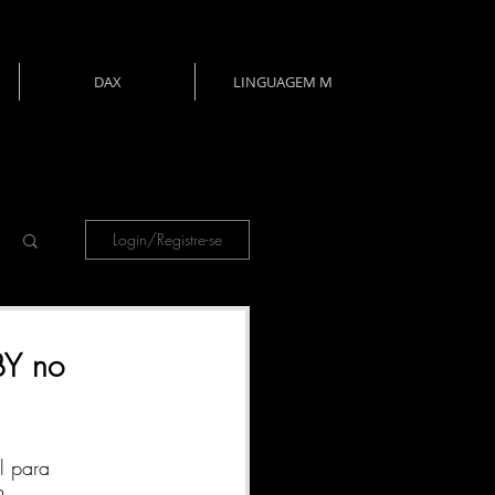
DAX
LINGUAGEM M
Login/Registre-se
BY no
l para 