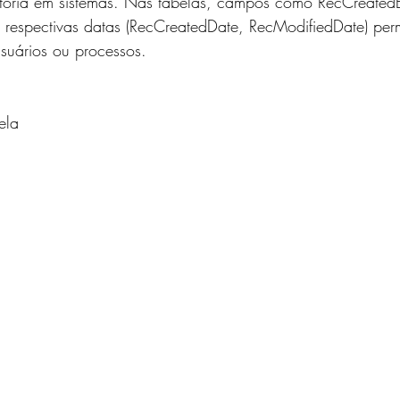
ditoria em sistemas. Nas tabelas, campos como RecCreated
S e MÉTRICAS
JAVASCRIPT
SQLITE
MySQL
 respectivas datas (RecCreatedDate, RecModifiedDate) perm
suários ou processos.
WS
MicroPython e Raspberry
Data Science
ela