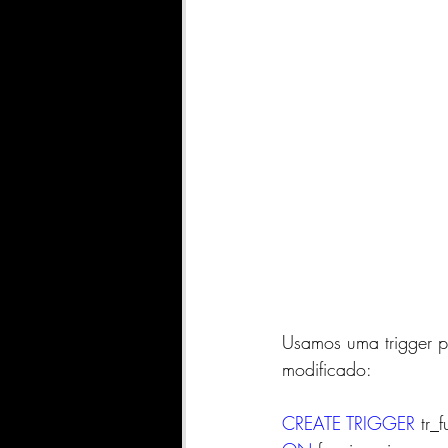
Usamos uma trigger p
modificado:
CREATE
TRIGGER
 tr_