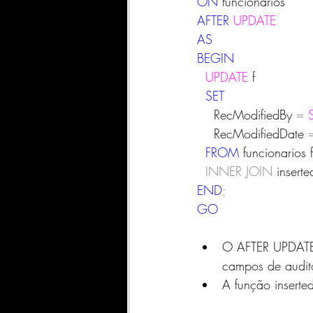
ON
 funcionarios
AFTER
UPDATE
AS
BEGIN
UPDATE
 f
SET
    RecModifiedBy 
=
    RecModifiedDate 
FROM
 funcionarios f
INNER
JOIN
 inserte
END
;
GO
O AFTER UPDATE 
campos de audito
A função inserte