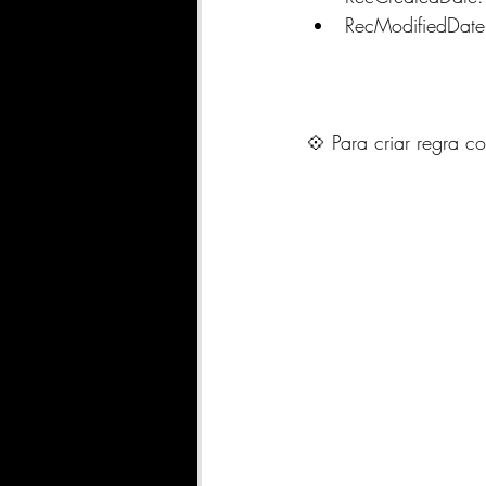
RecModifiedDate: 
💠 Para criar regra c