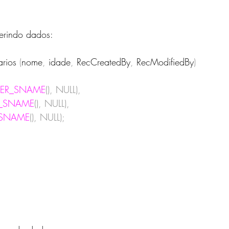
erindo dados:
arios
(
nome
,
 idade
,
 RecCreatedBy
,
 RecModifiedBy
)
SER_SNAME
(),
NULL),
R_SNAME
(),
NULL),
_SNAME
(),
NULL);