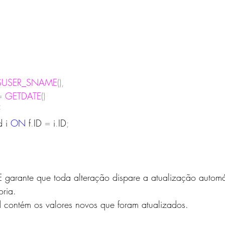
SUSER_SNAME
(),
=
GETDATE
()
d i 
ON
f
.
ID
=
i
.
ID
;
garante que toda alteração dispare a atualização automá
ria.
d contém os valores novos que foram atualizados.