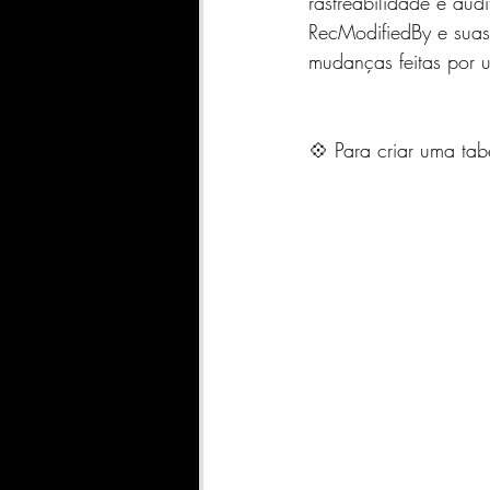
rastreabilidade e au
SharePoint
INDICADORE
RecModifiedBy e suas
mudanças feitas por u
Geral
Qlik Sense
A
💠 Para criar uma tab
DATASCIENCE
FABRIC