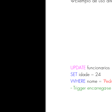
💠Exemplo de uso al
UPDATE
 funcionarios
SET
 idade 
=
 24
WHERE
 nome 
=
'Pedr
-- Trigger encarrega-