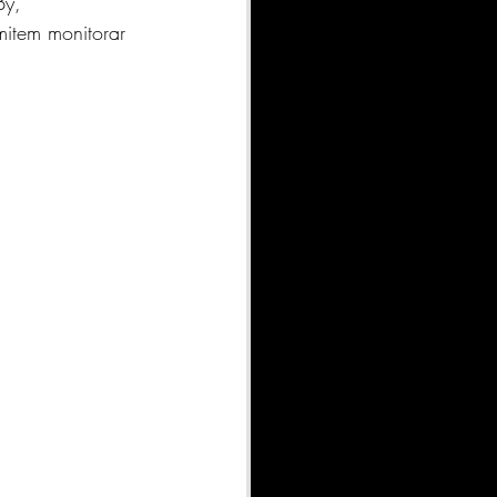
By, 
item monitorar 