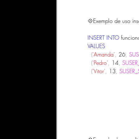
💠Exemplo de uso ins
INSERT
INTO
 funcion
VALUES
(
'Amanda'
,
 26
,
SU
(
'Pedro'
,
 14
,
SUSE
(
'Vitor'
,
 13
,
SUSER