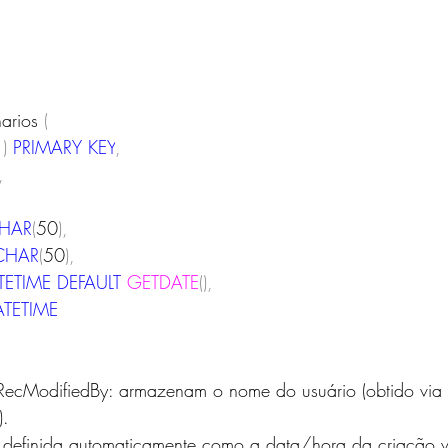
narios
(
1
)
PRIMARY
KEY
,
,
HAR
(
50
),
CHAR
(
50
),
TETIME
DEFAULT
GETDATE
(),
ATETIME
RecModifiedBy: armazenam o nome do usuário (obtido via 
.
 definida automaticamente como a data/hora da criação v