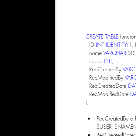
CREATE
TABLE
 funcio
  ID 
INT
IDENTITY
(
1
,
  nome 
VARCHAR
(
50
)
  idade 
INT
,
  RecCreatedBy 
VARC
  RecModifiedBy 
VAR
  RecCreatedDate 
DA
  RecModifiedDate 
D
);
RecCreatedBy e 
SUSER_SNAME())
RecCreatedDate: