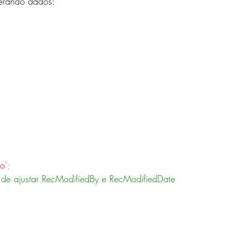
terando dados:
o'
;
se de ajustar RecModifiedBy e RecModifiedDate