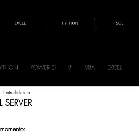
EXCEL
PYTHON
SQL
YTHON
POWER BI
BI
VBA
EXCEL
CNOLOGIA
DAX
MATEMÁTICA
o
1 min de leitura
L SERVER
ERY)
POWER AUTOMATE
POWER APPS
 momento: 