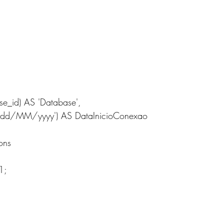
se_id) AS 'Database',
ime, 'dd/MM/yyyy') AS DataInicioConexao
ions
 1;