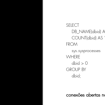
SELECT 
    DB_NAME(dbid)
    COUNT(dbid) A
FROM 
    sys.sysprocesses
WHERE 
    dbid > 0
GROUP BY 
    dbid;
conexões abertas no