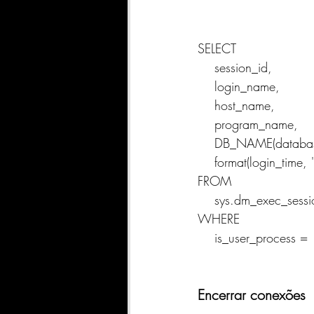
SELECT 
    session_id,
    login_name,
    host_name,
    program_name,
    DB_NAME(databa
    format(login_t
FROM 
    sys.dm_exec_sess
WHERE 
    is_user_process =
Encerrar conexões 