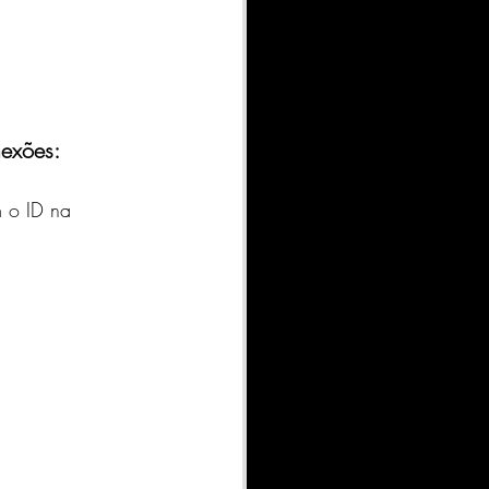
nexões: 
 o ID na 