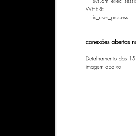
    sys.dm_exec_sess
WHERE 
    is_user_process =
conexões abertas no
Detalhamento das 15
imagem abaixo.