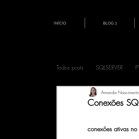
INÍCIO
BLOG :)
Todos posts
SQLSERVER
P
ARDUINO
HTML
TE
Amanda Nasciment
Conexões SQ
LINGUAGEM M (POWER QU
conexões ativas no