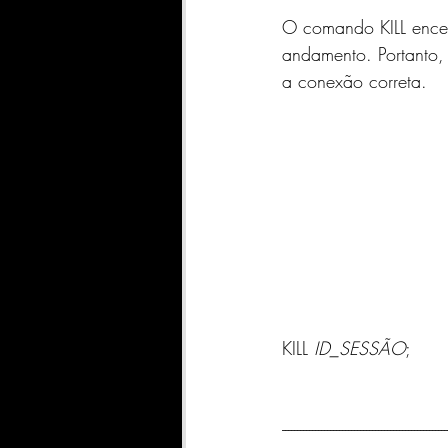
O comando KILL encer
andamento. Portanto,
a conexão correta.
KILL 
ID_SESSÃO
;
-------------------------------------------------------