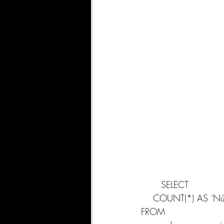
	SELECT 
    COUNT(*) AS '
FROM 