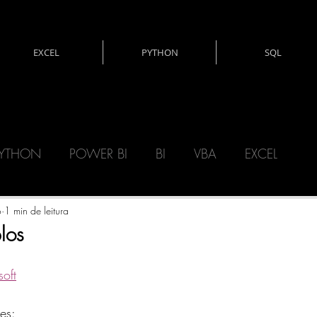
EXCEL
PYTHON
SQL
YTHON
POWER BI
BI
VBA
EXCEL
CNOLOGIA
DAX
MATEMÁTICA
o
1 min de leitura
los
ERY)
POWER AUTOMATE
POWER APPS
oft
es: