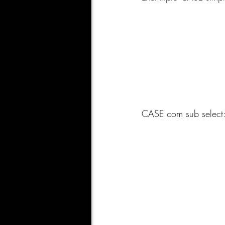
SharePoint
INDICADORE
Geral
Qlik Sense
A
DATASCIENCE
FABRIC
CASE com sub select