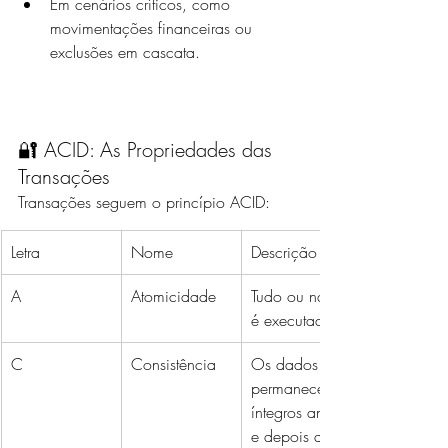
Em cenários críticos, como 
movimentações financeiras ou 
exclusões em cascata.
🔐 ACID: As Propriedades das 
Transações
Transações seguem o princípio ACID:
Letra
Nome
Descrição
A
Atomicidade
Tudo ou nada 
é executado
C
Consistência
Os dados 
permanecem 
íntegros antes 
e depois da 