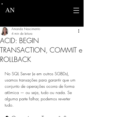
AN
Amanda Nascimento
4 min de leitura
ACID: BEGIN
TRANSACTION, COMMIT e
ROLLBACK
No SQL Server (e em outros SGBDs), 
usamos transações para garantir que um 
conjunto de operações ocorra de forma 
atômica — ou seja, tudo ou nada. Se 
alguma parte falhar, podemos reverter 
tudo.