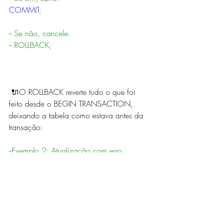
COMMIT
;
-- Se não, cancele:
-- ROLLBACK;
🔌O ROLLBACK reverte tudo o que foi 
feito desde o BEGIN TRANSACTION, 
deixando a tabela como estava antes da 
transação:
--Exemplo 2: Atualização com erro 
simulado
BEGIN
TRANSACTION
;
UPDATE
 funcionarios
SET
 idade 
=
 99