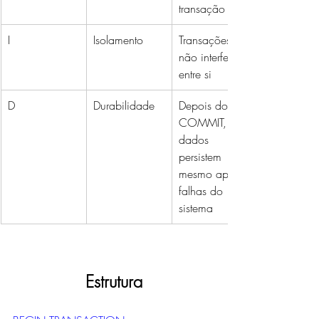
transação
I
Isolamento
Transações 
não interferem 
entre si
D
Durabilidade
Depois do 
COMMIT, os 
dados 
persistem 
mesmo após 
falhas do 
sistema
Estrutura