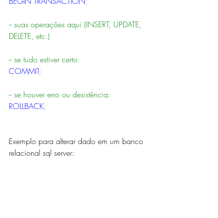
BEGIN
TRANSACTION
;
-- suas operações aqui (INSERT, UPDATE, 
DELETE, etc.)
-- se tudo estiver certo:
COMMIT
;
-- se houver erro ou desistência:
ROLLBACK
;
Exemplo para alterar dado em um banco 
relacional sql server: