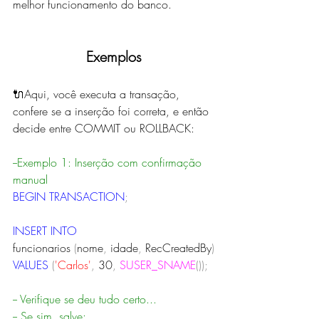
melhor funcionamento do banco. 
Exemplos
🔌Aqui, você executa a transação, 
confere se a inserção foi correta, e então 
decide entre COMMIT ou ROLLBACK:
--Exemplo 1: Inserção com confirmação 
manual
BEGIN
TRANSACTION
;
INSERT
INTO
funcionarios
(
nome
,
 idade
,
 RecCreatedBy
)
VALUES 
(
'Carlos'
,
 30
,
SUSER_SNAME
());
-- Verifique se deu tudo certo...
-- Se sim, salve: