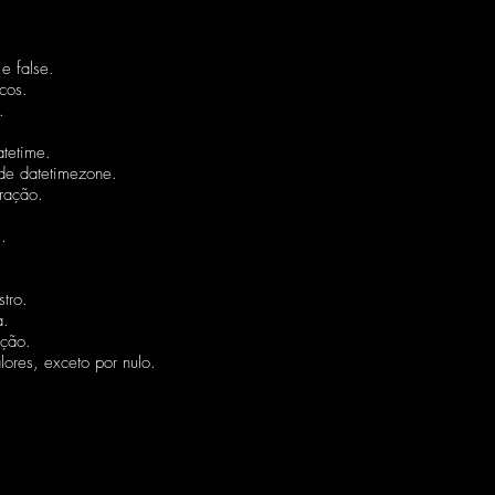
 e false.
cos.
.
atetime.
 de datetimezone.
uração.
.
stro.
a.
nção.
lores, exceto por nulo.