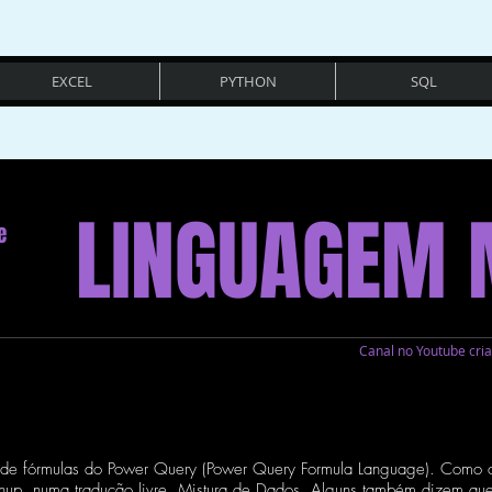
EXCEL
PYTHON
SQL
LINGUAGEM
e
Canal no Youtube cr
de fórmulas do Power Query (Power Query Formula Language). Como o
p, numa tradução livre, Mistura de Dados. Alguns também dizem qu