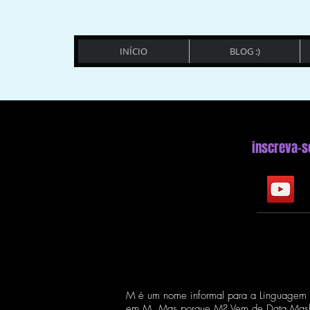
INÍCIO
BLOG :)
inscreva-s
M é um nome informal para a Linguagem 
em M. Mas porque M? Vem de Data Mashu