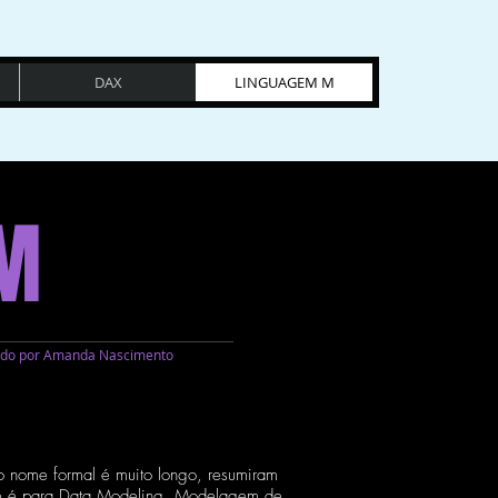
DAX
LINGUAGEM M
 M
iado por Amanda Nascimento
 nome formal é muito longo, resumiram
e é para Data Modeling, Modelagem de