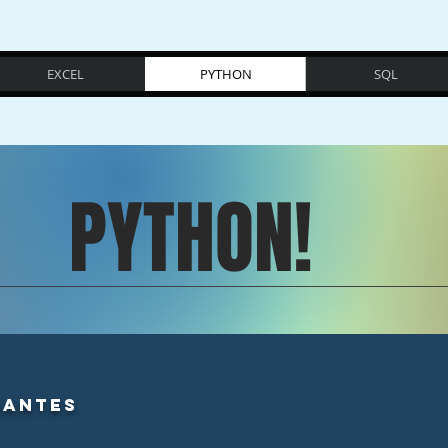
EXCEL
PYTHON
SQL
PYTHON!
iantes