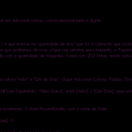
ue em adicionar coluna, coluna personalizada e digite:
 e que termine na "quantidade de dias" que foi a subtração que criam
na que acabamos de criar, clique nas setinhas para expandir, e "Expan
rdo com a quantidade de hóspedes, ficará com 203 linhas, tendo como
a coluna "valor" e "Qnt de Dias", clique Adicionar Coluna, Padrão, Divi
#"Lista Expandido", "Valor Diária", each [Valor] / [Qnt Dias], type nu
una novamente, Coluna Personalizada, com o nome de Data
sta] -1)