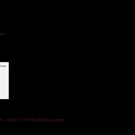
ype)
, serão 10 linhas (diárias), para o