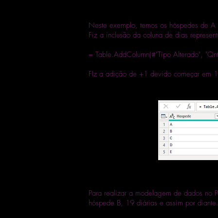
Neste exemplo, temos os hóspedes de A a
Fiz a inclusão da coluna de dias represen
= Table.AddColumn(#"Tipo Alterado", "Qnt 
FIz a adição de +1 devido começar em 1
Para realizar a modelagem de dados no Po
hóspede B, 19 diárias e assim por diante