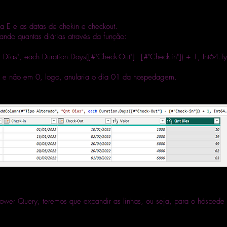
 E e as datas de chekin e checkout.
tando quantas diárias através da função:
Dias", each Duration.Days([#"Check-Out"] - [#"Check-in"]) + 1, Int64.T
 e não em 0, logo, anularia o dia 01 da hospedagem.
wer Query, teremos que expandir as linhas, ou seja, para o hóspede A
.