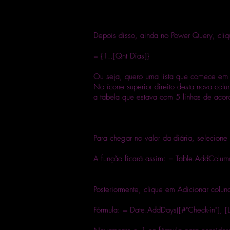
Depois disso, ainda no Power Query, cliq
= {1..[Qnt Dias]}
Ou seja, quero uma lista que comece em 1
No ícone superior direito desta nova colu
a tabela que estava com 5 linhas de aco
Para chegar no valor da diária, selecione 
A função ficará assim: = Table.AddColumn(
Posteriormente, clique em Adicionar col
Fórmula: = Date.AddDays([#"Check-in"], [Li