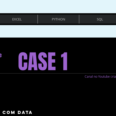
EXCEL
PYTHON
SQL
CASE 1
e
Canal no Youtube cr
 com data