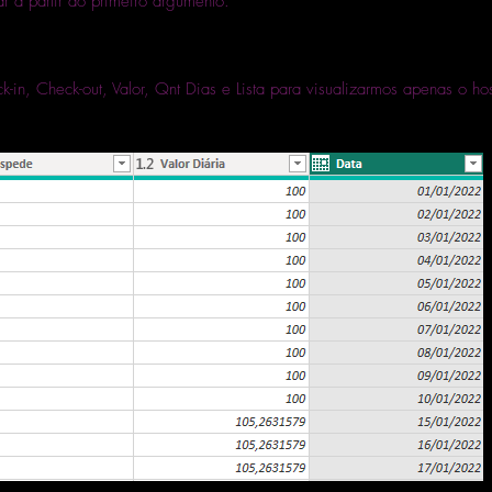
r a partir do primeiro argumento.
-in, Check-out, Valor, Qnt Dias e Lista para visualizarmos apenas o ho