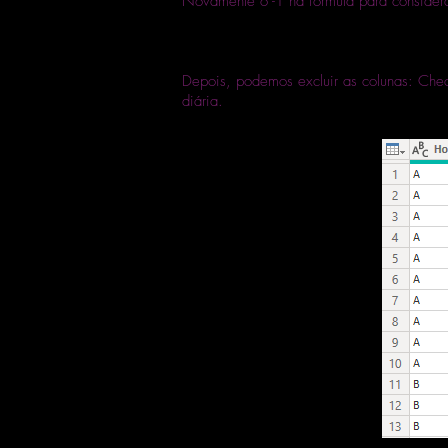
Novamente o -1 na fórmula para considera
Depois, podemos excluir as colunas: Check
diária.