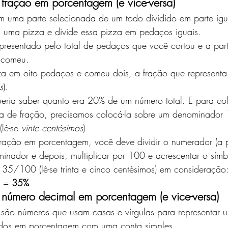
fração em porcentagem (e vice-versa) 
m uma parte selecionada de um todo dividido em parte igu
 uma pizza e divide essa pizza em pedaços iguais. 
presentado pelo total de pedaços que você cortou e a part
 comeu. 
za em oito pedaços e comeu dois, a fração que representa 
s
). 
ria saber quanto era 20% de um número total. E para col
 de fração, precisamos colocá-la sobre um denominador 
ê-se 
vinte centésimos
) 
 fração em porcentagem, você deve dividir o numerador (a 
inador e depois, multiplicar por 100 e acrescentar o símb
35/100 (lê-se trinta e cinco centésimos) em consideração:
 = 
35%
número decimal em porcentagem (e vice-versa) 
são números que usam casas e vírgulas para representar um
ados em porcentagem com uma conta simples. 