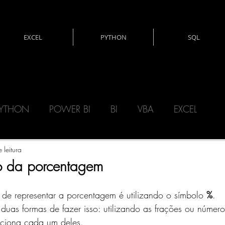
EXCEL
PYTHON
SQL
YTHON
POWER BI
BI
VBA
EXCEL
CNOLOGIA
DAX
MATEMÁTICA
 leitura
o da porcentagem
ERY)
POWER AUTOMATE
POWER APPS
 representar a porcentagem é utilizando o símbolo 
%
. 
 duas formas de fazer isso: utilizando as frações ou número
ciona cada um deles. 