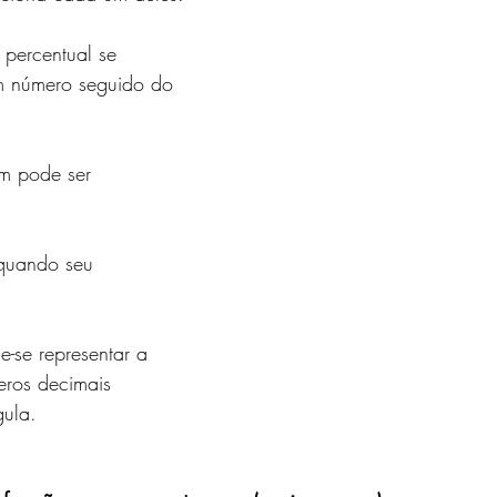
S e MÉTRICAS
JAVASCRIPT
SQLITE
MySQL
 percentual se 
um número seguido do 
WS
MicroPython e Raspberry
Data Science
m pode ser 
quando seu 
e-se representar a 
ros decimais 
gula. 