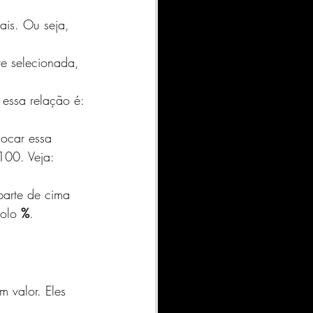
ais. Ou seja, 
e selecionada, 
essa relação é: 
ocar essa 
100. Veja: 
parte de cima 
olo 
%
. 
 
 valor. Eles 