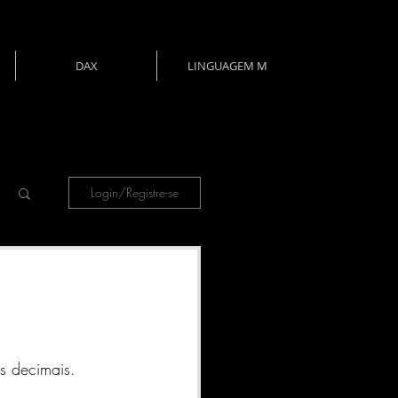
DAX
LINGUAGEM M
Login/Registre-se
s decimais. 