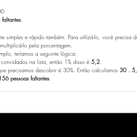
00 
faltantes
. 
nte simples e rápido também. Para utilizá-lo, você precisa d
 multiplicá-lo pela porcentagem. 
lo, teríamos a seguinte lógica: 
onvidados na lista, então 1% disso é
 5,2
. 
ue precisamos descobrir é 30%. Então calculamos 
30 . 5
156 pessoas faltantes
. 