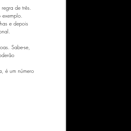
regra de três. 
o exemplo. 
has e depois 
onal. 
oas. Sabe-se, 
oderão 
ta, é um número 