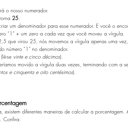
erá o nosso numerador. 
torna 
25
. 
criar um denominador para esse numerador. E você o encon
ro “1” + um zero a cada vez que você moveu a vírgula. 
,5 que virou 25, nós movemos a vírgula apenas uma vez,
do número “1” no denominador. 
lê-se 
vinte e cinco décimos
). 
eríamos movido a vírgula duas vezes, terminando com a se
tos e cinquenta e oito centésimos
). 
rcentagem 
 existem diferentes maneiras de calcular a porcentagem.
. Confira: 