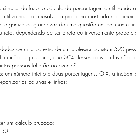
e simples de fazer o cálculo de porcentagem é utilizando a 
e utilizamos para resolver o problema mostrado no primeir
cê organiza as grandezas de uma questão em colunas e lin
u reto, dependendo de ser direta ou inversamente proporci
idados de uma palestra de um professor constam 520 pess
onfirmação de presença, que 30% desses convidados não p
tas pessoas faltarão ao evento? 
: um número inteiro e duas porcentagens. O X, a incógni
organizar as colunas e linhas: 
zer um cálculo cruzado: 
 30 