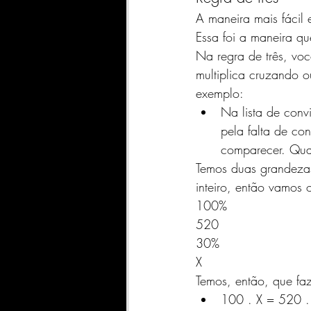
A maneira mais fácil 
Essa foi a maneira qu
Na regra de três, vo
multiplica cruzando o
exemplo: 
Na lista de conv
pela falta de c
comparecer. Quan
Temos duas grandezas
inteiro, então vamos 
100% 
520 
30% 
X 
Temos, então, que fa
100 . X = 520 .