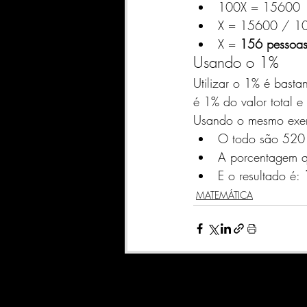
100X = 15600 
X = 15600 / 1
X = 
156 pessoas 
Usando o 1% 
Utilizar o 1% é basta
é 1% do valor total e
Usando o mesmo exemp
O todo são 520 c
A porcentagem q
E o resultado é: 
MATEMÁTICA