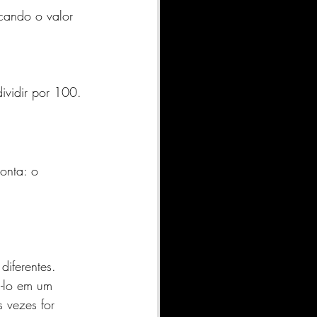
cando o valor 
 
ividir por 100. 
onta: o 
iferentes. 
á-lo em um 
 vezes for 