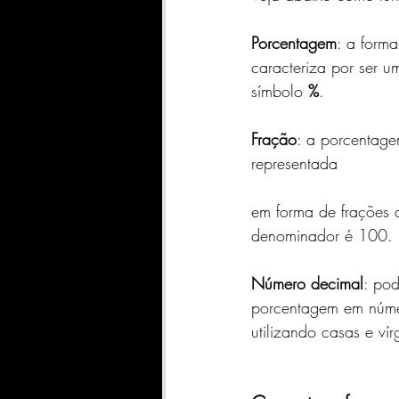
SharePoint
INDICADORE
Porcentagem
: a forma
caracteriza por ser 
Geral
Qlik Sense
A
símbolo 
%
.
Fração
: a porcentage
DATASCIENCE
FABRIC
representada 
em forma de frações 
denominador é 100.
Número decimal
: pod
porcentagem em núme
utilizando casas e vír