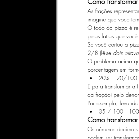
Como transformar 
As frações representa
imagine que você tem
O todo da pizza é re
pelas fatias que você
Se você cortou a piz
2/8 (lê-se 
dois oitavo
O problema acima que
porcentagem em forma
20% = 20/100 (l
E para transformar a
da fração) pelo denom
Por exemplo, levando 
35 / 100 . 100
Como transformar 
Os números decimais 
podem ser transform