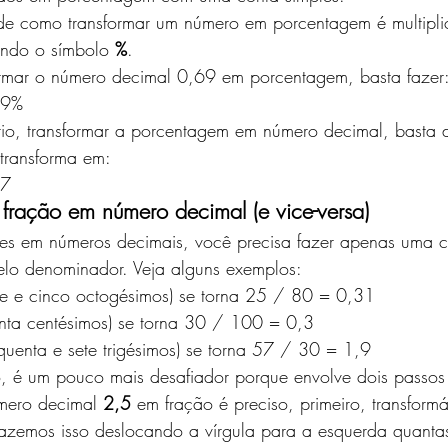
 de como transformar um número em porcentagem é multipli
ndo o símbolo 
%
. 
ormar o número decimal 0,69 em porcentagem, basta fazer:
69% 
rio, transformar a porcentagem em número decimal, basta d
transforma em: 
7 
fração em número decimal (e vice-versa) 
ções em números decimais, você precisa fazer apenas uma c
elo denominador. Veja alguns exemplos: 
te e cinco octogésimos) se torna 25 / 80 = 0,31 
inta centésimos) se torna 30 / 100 = 0,3 
quenta e sete trigésimos) se torna 57 / 30 = 1,9 
o, é um pouco mais desafiador porque envolve dois passos d
úmero decimal 
2,5
 em fração é preciso, primeiro, transform
fazemos isso deslocando a vírgula para a esquerda quantas