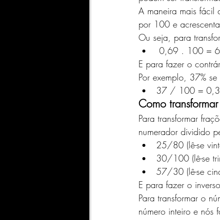
A maneira mais fácil
por 100 e acrescenta
Ou seja, para transf
 0,69 . 100 = 
E para fazer o contrá
Por exemplo, 37% se 
37 / 100 = 0,3
Como transformar 
Para transformar fra
numerador dividido p
25/80 (lê-se vin
30/100 (lê-se tr
57/30 (lê-se cin
E para fazer o invers
Para transformar o n
número inteiro e nós 