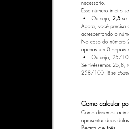
necessário. 
Esse número inteiro s
Ou seja,
 2,5
 se 
Agora, você precisa 
acrescentando o núme
No caso do número 2
apenas um 0 depois 
Ou seja, 25/10 (
Se tivéssemos 25,8, t
258/100 (lê-se 
duzen
Como calcular po
Como dissemos acima,
apresentar duas delas
Regra de três 