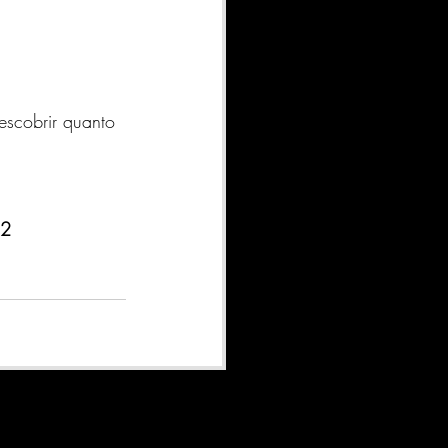
escobrir quanto 
,2