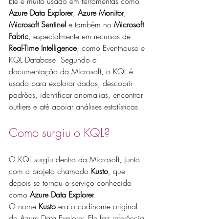
Ele é muito usado em ferramentas como 
Azure Data Explorer
, 
Azure Monitor
, 
Microsoft Sentinel
 e também no 
Microsoft 
Fabric
, especialmente em recursos de 
Real-Time Intelligence
, como Eventhouse e 
KQL Database. Segundo a 
documentação da Microsoft, o KQL é 
usado para explorar dados, descobrir 
padrões, identificar anomalias, encontrar 
outliers e até apoiar análises estatísticas.
Como surgiu o KQL?
O KQL surgiu dentro da Microsoft, junto 
com o projeto chamado 
Kusto
, que 
depois se tornou o serviço conhecido 
como 
Azure Data Explorer
.
O nome 
Kusto
 era o codinome original 
do Azure Data Explorer. Ele faz referência 